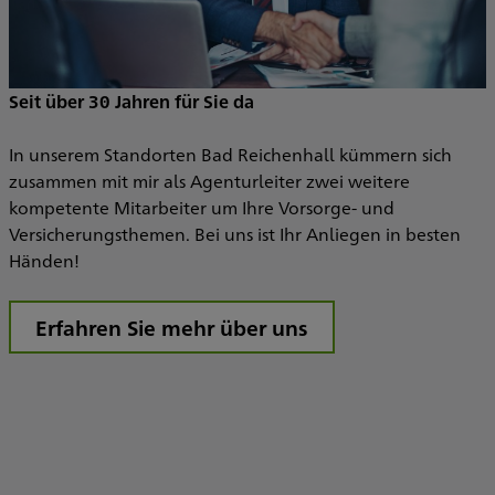
Seit über 30 Jahren für Sie da
In unserem Standorten Bad Reichenhall kümmern sich
ie
W
zusammen mit mir als Agenturleiter zwei weitere
d
kompetente Mitarbeiter um Ihre Vorsorge- und
Versicherungsthemen. Bei uns ist Ihr Anliegen in besten
Händen!
Erfahren Sie mehr über uns