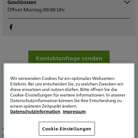
Geschlossen
Montag
09:00 - 12:30
Öffnet Montag 09:00 Uhr
13:30 - 17:00
Dienstag
09:00 - 12:30
13:30 - 17:00
Mittwoch
09:00 - 12:30
13:30 - 17:00
Donnerstag
09:00 - 12:30
13:30 - 17:00
Kontaktanfrage senden
Freitag
09:00 - 13:00
Samstag
Sonntag
Wir verwenden Cookies für ein optimales Webseiten-
Erlebnis. Bei uns entscheiden Sie, zu welchen Zwecken wir
diese einsetzen und nutzen dürfen. Bitte öffnen Sie die
Cookie-Einstellungen für weitere Informationen. In unserer
Datenschutzinformation können Sie Ihre Entscheidung zu
Ihr Partner im Bereich Vorsorge &
einem späteren Zeitpunkt ändern.
Datenschutzinformation
Impressum
Versicherung in Bad Reichenhall
Als Unternehmer halten Sie das Geschäft am Laufen und
Cookie-Einstellungen
kennen Ihre Risiken genau. Mit unserer