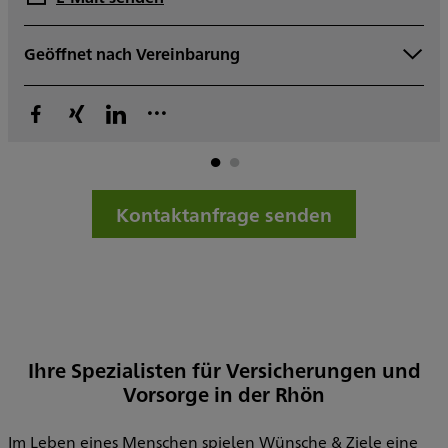
Geöffnet nach Vereinbarung
Montag
Dienstag
Mittwoch
Donnerstag
Freitag
Samstag
Sonntag
Kontaktanfrage senden
Sowie nach Vereinbarung
Ihre Spezialisten für Versicherungen und
Vorsorge in der Rhön
Im Leben eines Menschen spielen Wünsche & Ziele eine