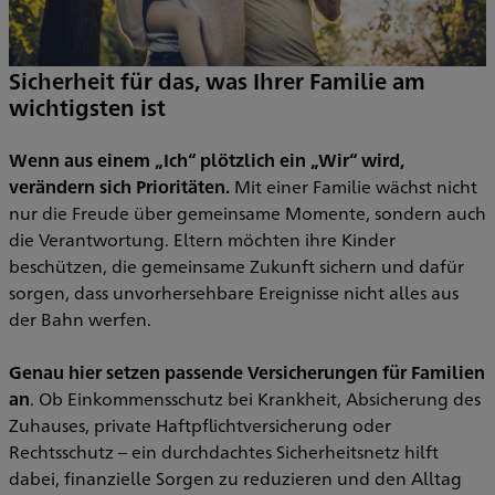
Sicherheit für das, was Ihrer Familie am
K
wichtigsten ist
l
W
Wenn aus einem „Ich“ plötzlich ein „Wir“ wird,
U
verändern sich Prioritäten.
Mit einer Familie wächst nicht
U
nur die Freude über gemeinsame Momente, sondern auch
g
die Verantwortung. Eltern möchten ihre Kinder
beschützen, die gemeinsame Zukunft sichern und dafür
F
sorgen, dass unvorhersehbare Ereignisse nicht alles aus
z
der Bahn werfen.
Genau hier setzen passende Versicherungen für Familien
i
n
an
. Ob Einkommensschutz bei Krankheit, Absicherung des
d
Zuhauses, private Haftpflichtversicherung oder
p
Rechtsschutz – ein durchdachtes Sicherheitsnetz hilft
d
dabei, finanzielle Sorgen zu reduzieren und den Alltag