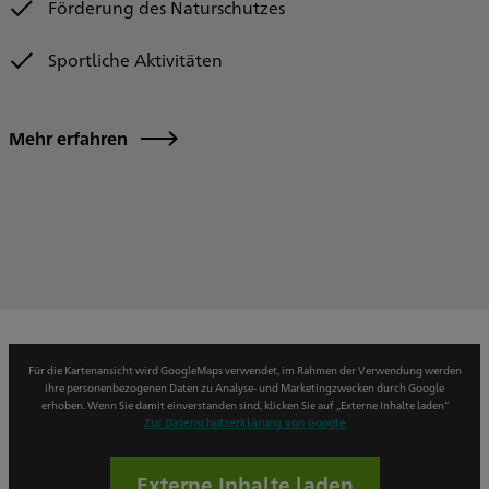
Förderung des Naturschutzes
Sportliche Aktivitäten
Mehr erfahren
Für die Kartenansicht wird GoogleMaps verwendet, im Rahmen der Verwendung werden
ihre personenbezogenen Daten zu Analyse- und Marketingzwecken durch Google
erhoben. Wenn Sie damit einverstanden sind, klicken Sie auf „Externe Inhalte laden“
Zur Datenschutzerklärung von Google
Externe Inhalte laden