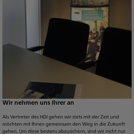
J
e
V
u
A
F
o
e
„
Wir nehmen uns Ihrer an
S
S
Als Vertreter des HDI gehen wir stets mit der Zeit und
möchten mit Ihnen gemeinsam den Weg in die Zukunft
s
gehen. Um diese bestens abzusichern, sind wir nicht nur
B