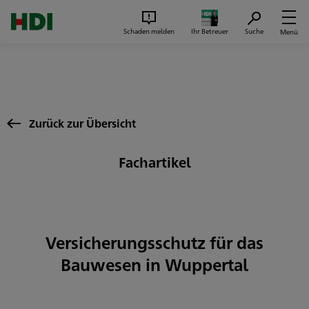
Zum Seiteninhalt springen
Suc
Schaden melden
Ihr Betreuer
Suche
Menü
Zurück zur Übersicht
Fachartikel
Versicherungsschutz für das
Bauwesen in Wuppertal