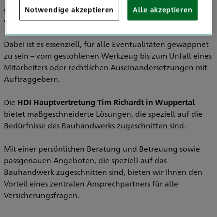
getaktete Zeitpläne, anspruchsvolle Kunden und
Notwendige akzeptieren
Alle akzeptieren
wechselnde Risiken auf der Baustelle.
Dabei ist es essenziell, für alle Eventualitäten gewappnet
zu sein – vom gestohlenen Werkzeug bis zum Unfall eines
Mitarbeiters oder rechtlichen Auseinandersetzungen mit
Auftraggebern.
Die
HDI Hauptvertretung Tim Richardt in Wuppertal
bietet maßgeschneiderte Lösungen, die speziell auf die
Bedürfnisse des Bauhandwerks zugeschnitten sind.
Mit einer persönlichen Beratung und Betreuung sowie
passgenauen Angeboten, die speziell auf das
Bauhandwerk zugeschnitten sind, bieten wir Ihnen den
Vorteil eines zentralen Ansprechpartners für alle
Versicherungsfragen.