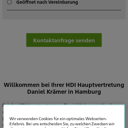
Geöffnet nach Vereinbarung
Kontaktanfrage senden
Willkommen bei Ihrer HDI Hauptvertretung
Daniel Krämer in Hamburg
Bei der HDI Hauptvertretung Daniel Krämer in Hamburg
stehen Sie als Kunde im Mittelpunkt. Durch meine
Wir verwenden Cookies für ein optimales Webseiten-
langjährige Tätigkeit im Vertrieb habe ich ein tiefes
Erlebnis. Bei uns entscheiden Sie, zu welchen Zwecken wir
Verständnis für unterschiedliche Lebens- und