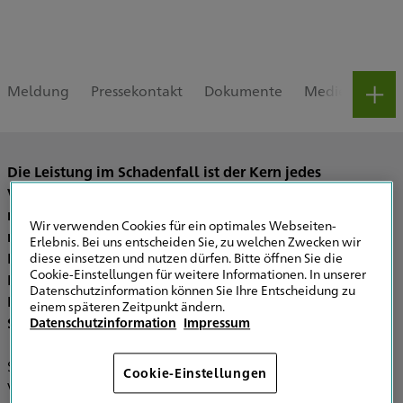
Meldung
Pressekontakt
Dokumente
Medienpaket
Die Leistung im Schadenfall ist der Kern jedes
Versicherungsschutzes. Sie ist ausschlagend dafür, was
man bei einem Schaden ersetzt bekommt – und was
Wir verwenden Cookies für ein optimales Webseiten-
nicht. Leistung ist deshalb eines der entscheidenden
Erlebnis. Bei uns entscheiden Sie, zu welchen Zwecken wir
Kriterien bei der Wahl der Kfz-Versicherung. Bei
diese einsetzen und nutzen dürfen. Bitte öffnen Sie die
Cookie-Einstellungen für weitere Informationen. In unserer
Elektroautos gilt das noch einmal in besonderem Maße.
Datenschutzinformation können Sie Ihre Entscheidung zu
Denn bei ihnen können zum Beispiel schon kleine
einem späteren Zeitpunkt ändern.
Schäden an der Hochvolt-Batterie sehr teuer werden.
Datenschutzinformation
Impressum
Speziell für Elektroautos hat Stiftung Warentest
Cookie-Einstellungen
Versicherungstarife nach Leistung bewertet. „Wir freuen