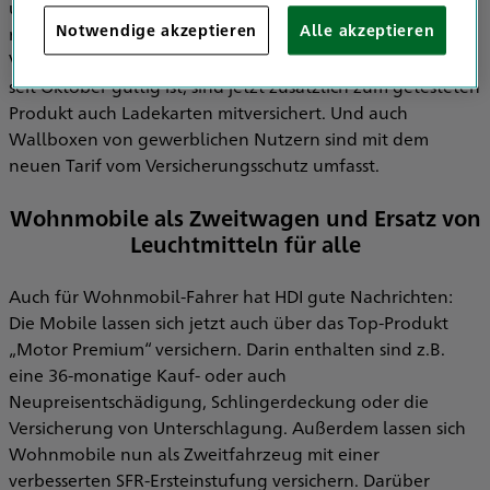
uns, sehr, dass der Tarif „Motor Premium“ von HDI dabei
Notwendige akzeptieren
Alle akzeptieren
mit „besonders leistungsstark“ abschneidet,“ sagt HDI
Vorstand Christian Kussmann. Im neuen Tarif von HDI, der
seit Oktober gültig ist, sind jetzt zusätzlich zum getesteten
Produkt auch Ladekarten mitversichert. Und auch
Wallboxen von gewerblichen Nutzern sind mit dem
neuen Tarif vom Versicherungsschutz umfasst.
Wohnmobile als Zweitwagen und Ersatz von
Leuchtmitteln für alle
Auch für Wohnmobil-Fahrer hat HDI gute Nachrichten:
Die Mobile lassen sich jetzt auch über das Top-Produkt
„Motor Premium“ versichern. Darin enthalten sind z.B.
eine 36-monatige Kauf- oder auch
Neupreisentschädigung, Schlingerdeckung oder die
Versicherung von Unterschlagung. Außerdem lassen sich
Wohnmobile nun als Zweitfahrzeug mit einer
verbesserten SFR-Ersteinstufung versichern. Darüber