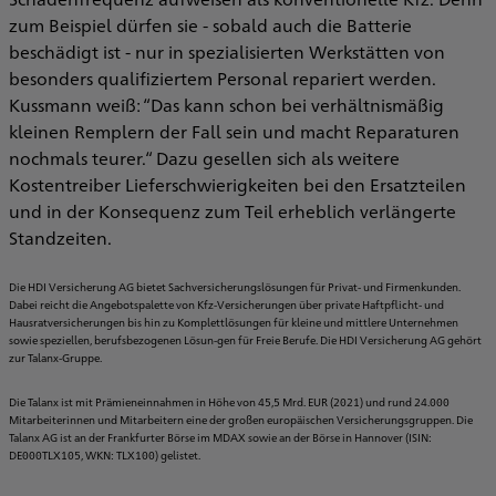
zum Beispiel dürfen sie - sobald auch die Batterie
beschädigt ist - nur in spezialisierten Werkstätten von
besonders qualifiziertem Personal repariert werden.
Kussmann weiß: “Das kann schon bei verhältnismäßig
kleinen Remplern der Fall sein und macht Reparaturen
nochmals teurer.“ Dazu gesellen sich als weitere
Kostentreiber Lieferschwierigkeiten bei den Ersatzteilen
und in der Konsequenz zum Teil erheblich verlängerte
Standzeiten.
Die HDI Versicherung AG bietet Sachversicherungslösungen für Privat- und Firmenkunden.
Dabei reicht die Angebotspalette von Kfz-Versicherungen über private Haftpflicht- und
Hausratversicherungen bis hin zu Komplettlösungen für kleine und mittlere Unternehmen
sowie speziellen, berufsbezogenen Lösun-gen für Freie Berufe. Die HDI Versicherung AG gehört
zur Talanx-Gruppe.
Die Talanx ist mit Prämieneinnahmen in Höhe von 45,5 Mrd. EUR (2021) und rund 24.000
Mitarbeiterinnen und Mitarbeitern eine der großen europäischen Versicherungsgruppen. Die
Talanx AG ist an der Frankfurter Börse im MDAX sowie an der Börse in Hannover (ISIN:
DE000TLX105, WKN: TLX100) gelistet.