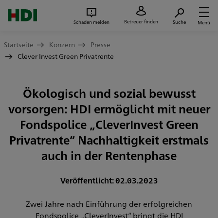
Zum Seiteninhalt springen
Suc
Betreuer finden
Schaden melden
Suche
Menü
Startseite
Konzern
Presse
Clever Invest Green Privatrente
Ökologisch und sozial bewusst
vorsorgen: HDI ermöglicht mit neuer
Fondspolice „CleverInvest Green
Privatrente“ Nachhaltigkeit erstmals
auch in der Rentenphase
Veröffentlicht: 02.03.2023
Zwei Jahre nach Einführung der erfolgreichen
Fondspolice „CleverInvest“ bringt die HDI