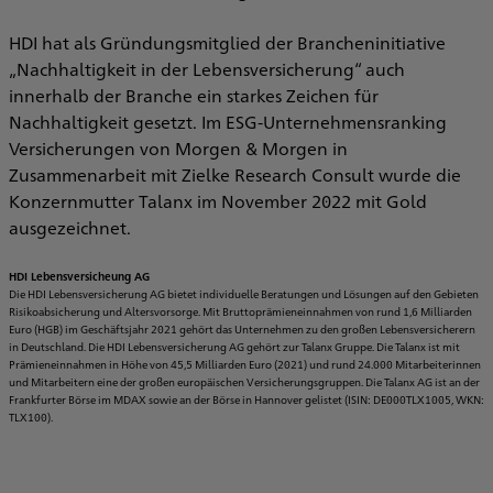
HDI hat als Gründungsmitglied der Brancheninitiative
„Nachhaltigkeit in der Lebensversicherung“ auch
innerhalb der Branche ein starkes Zeichen für
Nachhaltigkeit gesetzt. Im ESG-Unternehmensranking
Versicherungen von Morgen & Morgen in
Zusammenarbeit mit Zielke Research Consult wurde die
Konzernmutter Talanx im November 2022 mit Gold
ausgezeichnet.
HDI Lebensversicheung AG
Die HDI Lebensversicherung AG bietet individuelle Beratungen und Lösungen auf den Gebieten
Risikoabsicherung und Altersvorsorge. Mit Bruttoprämieneinnahmen von rund 1,6 Milliarden
Euro (HGB) im Geschäftsjahr 2021 gehört das Unternehmen zu den großen Lebensversicherern
in Deutschland. Die HDI Lebensversicherung AG gehört zur Talanx Gruppe. Die Talanx ist mit
Prämieneinnahmen in Höhe von 45,5 Milliarden Euro (2021) und rund 24.000 Mitarbeiterinnen
und Mitarbeitern eine der großen europäischen Versicherungsgruppen. Die Talanx AG ist an der
Frankfurter Börse im MDAX sowie an der Börse in Hannover gelistet (ISIN: DE000TLX1005, WKN:
TLX100).