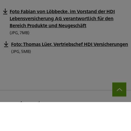
Foto Fabian von Löbbecke, im Vorstand der HDI
Lebensversicherung AG verantwortlich für den
Bereich Produkte und Neugeschäft
(JPG, 7MB)
Foto: Thomas Lüer, Vertriebschef HDI Versicherungen
(JPG, 5MB)
Jetzt für sie da!
Schreiben Sie uns!
info@hdi.de
Kontaktformular