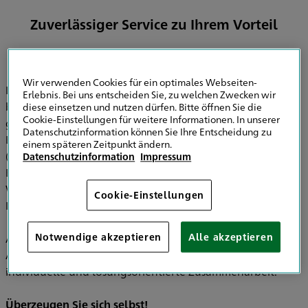
Zuverlässiger Service zu Ihrem Vorteil
Wir verwenden Cookies für ein optimales Webseiten-
Ich, der
Agenturleiter Tobias Schoof
, bin bereits seit 2005
Erlebnis. Bei uns entscheiden Sie, zu welchen Zwecken wir
beim HDI tätig. Die Agentur in Essen wurde im März 2023
diese einsetzen und nutzen dürfen. Bitte öffnen Sie die
Cookie-Einstellungen für weitere Informationen. In unserer
gegründet. Mein Schwerpunkt liegt vor allem bei der
Datenschutzinformation können Sie Ihre Entscheidung zu
Beratung von kleinen bis mittelständischen Unternehmen
einem späteren Zeitpunkt ändern.
(Firmen). Weiterhin bin ich Ihr Ansprechpartner für die
Datenschutzinformation
Impressum
Berufshaftpflichtversicherung für Steuerberater,
Wirtschaftsprüfer, Rechtsanwälte und Architekten und
Cookie-Einstellungen
Ingenieure.
Notwendige akzeptieren
Alle akzeptieren
Auch nach dem Abschluss von Verträgen sind wir als
Ansprechpartner an Ihrer Seite! Bei uns erhalten Sie eine
individuelle und lösungsorientierte Zusammenarbeit.
Überzeugen Sie sich selbst!