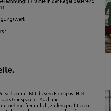
rechnung: 1 Prämie in der Regel basierend
ns
dingungswerk
rer
eile.
Versicherung. Mit diesem Prinzip ist HDI
ders transparent. Auch die
nternehmerfreundlich, zudem profitieren
m Fall der Fälle können Sie sich auf eine