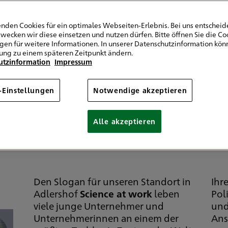
nden Cookies für ein optimales Webseiten-Erlebnis. Bei uns entscheide
wecken wir diese einsetzen und nutzen dürfen. Bitte öffnen Sie die Co
ngen für weitere Informationen. In unserer Datenschutzinformation könn
 Komplettlösung für Fi
ung zu einem späteren Zeitpunkt ändern.
utzinformation
Impressum
-Einstellungen
Notwendige akzeptieren
jede Branche
Alle akzeptieren
Den Slogan für unseren Standort in
Ihr
Adlershof
Science at work
leben
Pol
viele junge Unternehmer und
und
Unternehmerinnen an einem der
Ans