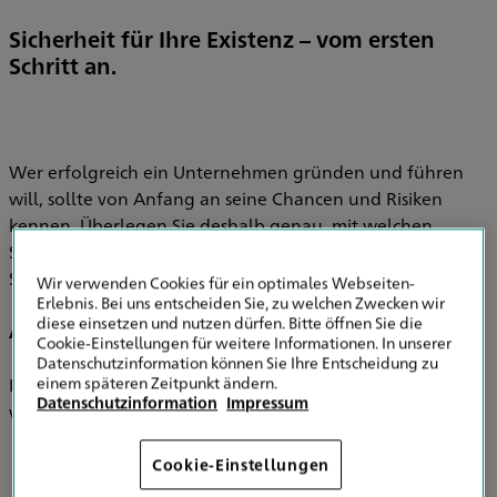
Sicherheit für Ihre Existenz – vom ersten
Schritt an.
Wer erfolgreich ein Unternehmen gründen und führen
will, sollte von Anfang an seine Chancen und Risiken
kennen. Überlegen Sie deshalb genau, mit welchen
Stolpersteinen Sie rechnen müssen. Viele davon können
Sie bereits im Vorfeld aus dem Weg räumen.
Wir verwenden Cookies für ein optimales Webseiten-
Erlebnis. Bei uns entscheiden Sie, zu welchen Zwecken wir
diese einsetzen und nutzen dürfen. Bitte öffnen Sie die
Alle Risiken im Blick.
Cookie-Einstellungen für weitere Informationen. In unserer
Datenschutzinformation können Sie Ihre Entscheidung zu
einem späteren Zeitpunkt ändern.
Damit Sie Ihre Risiken realistisch einschätzen können, ist es
Datenschutzinformation
Impressum
wichtig, im Vorfeld folgende Fragen zu klären:
Was müssen Sie beachten, damit Sie als „Motor des
Cookie-Einstellungen
Unternehmens“ ausreichend geschützt sind?