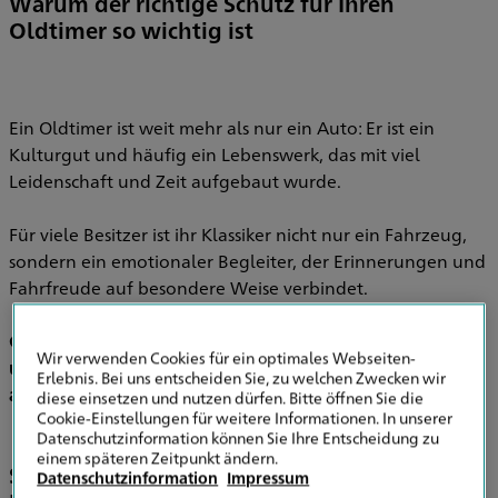
Warum der richtige Schutz für Ihren
Oldtimer so wichtig ist
Ein Oldtimer ist weit mehr als nur ein Auto: Er ist ein
Kulturgut und häufig ein Lebenswerk, das mit viel
Leidenschaft und Zeit aufgebaut wurde.
Für viele Besitzer ist ihr Klassiker nicht nur ein Fahrzeug,
sondern ein emotionaler Begleiter, der Erinnerungen und
Fahrfreude auf besondere Weise verbindet.
Gerade weil Oldtimer oft einen erheblichen materiellen
Wir verwenden Cookies für ein optimales Webseiten-
und ideellen Wert besitzen, ist es wichtig, diesen Schatz
Erlebnis. Bei uns entscheiden Sie, zu welchen Zwecken wir
auch rundum abzusichern.
diese einsetzen und nutzen dürfen. Bitte öffnen Sie die
Cookie-Einstellungen für weitere Informationen. In unserer
Datenschutzinformation können Sie Ihre Entscheidung zu
einem späteren Zeitpunkt ändern.
Schutz, der sich an den Besonderheiten Ihres
Datenschutzinformation
Impressum