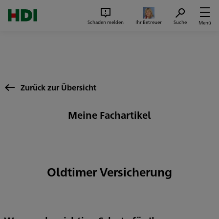
Zum Seiteninhalt springen
Suc
Schaden melden
Ihr Betreuer
Suche
Menü
Zurück zur Übersicht
Meine Fachartikel
Oldtimer Versicherung