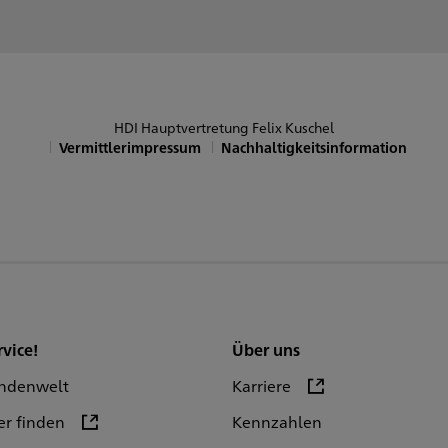
Sowie nach Vereinbarung
HDI Hauptvertretung Felix Kuschel
Vermittlerimpressum
Nachhaltigkeitsinformation
rvice!
Über uns
ndenwelt
Karriere
er finden
Kennzahlen