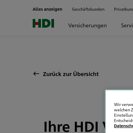
Zum Seiteninhalt springen
Alles anzeigen
Geschäftskunden
Privatkun
Versicherungen
Serv
Zurück zur Übersicht
Wir verwe
welchen Z
Einstellu
Ihre HDI Ver
Entscheid
Datensch