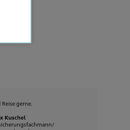
 Reise gerne.
ix Kuschel
sicherungsfachmann/