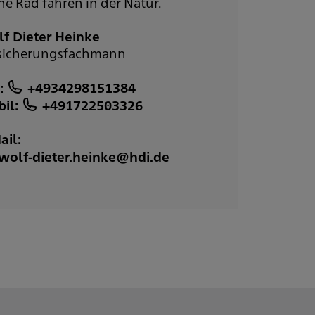
ne Rad fahren in der Natur.
f Dieter Heinke
sicherungsfachmann
:
+4934298151384
il:
+491722503326
ail:
wolf-dieter.heinke@hdi.de