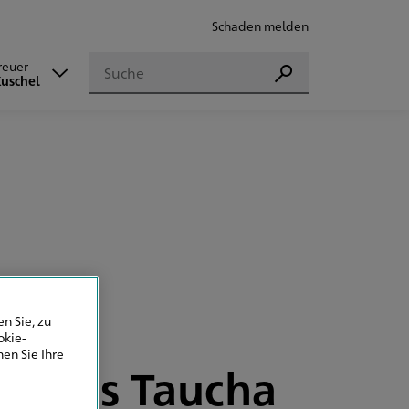
Schaden melden
Suchen
reuer
Suchen
Kuschel
n Sie, zu
okie-
en Sie Ihre
en aus Taucha