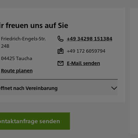
r freuen uns auf Sie
Friedrich-Engels-Str.
+49 34298 151384
24B
+49 172 6059794
04425 Taucha
E-Mail senden
Route planen
ffnet nach Vereinbarung
ontag
ienstag
ittwoch
onnerstag
reitag
ntaktanfrage senden
amstag
onntag