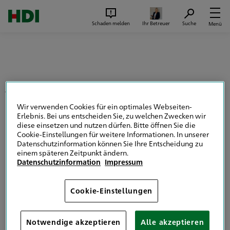
Zum Seiteninhalt springen
Suc
Schaden melden
Ihr Betreuer
Suche
Menü
Zurück zur Übersicht
Wir verwenden Cookies für ein optimales Webseiten-
Erlebnis. Bei uns entscheiden Sie, zu welchen Zwecken wir
Wir über uns
diese einsetzen und nutzen dürfen. Bitte öffnen Sie die
Cookie-Einstellungen für weitere Informationen. In unserer
Datenschutzinformation können Sie Ihre Entscheidung zu
einem späteren Zeitpunkt ändern.
Datenschutzinformation
Impressum
HDI Hauptvertretung Susanne Vogedes
Vermittlerimpressum
Cookie-Einstellungen
Nachhaltigkeitsinformation
Notwendige akzeptieren
Alle akzeptieren