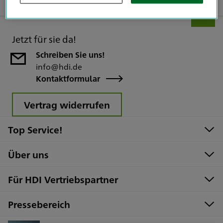
Jetzt für sie da!
Schreiben Sie uns!
info@hdi.de
Kontaktformular
Vertrag widerrufen
Top Service!
Über uns
Für HDI Vertriebspartner
Pressebereich