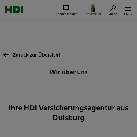
Zum Seiteninhalt springen
Suc
Schaden melden
Ihr Betreuer
Suche
Menü
Zurück zur Übersicht
Wir über uns
Ihre HDI Versicherungsagentur aus
Duisburg