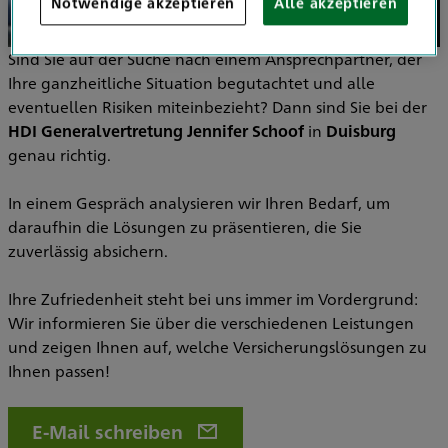
Notwendige akzeptieren
Alle akzeptieren
Sind Sie auf der Suche nach einem Ansprechpartner, der
Ihre ganzheitliche Situation begutachtet und alle
eventuellen Risiken miteinbezieht? Dann sind Sie bei der
HDI Generalvertretung Jennifer Schoof
in
Duisburg
genau richtig.
In einem Gespräch analysieren wir Ihren Bedarf, um
daraufhin die Lösungen zu präsentieren, die Sie
zuverlässig absichern.
Ihre Zufriedenheit steht bei uns immer im Vordergrund:
Wir informieren Sie über die verschiedenen Leistungen
und zeigen Ihnen auf, welche Versicherungslösungen zu
Ihnen passen!
E-Mail schreiben