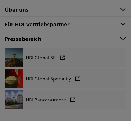
Über uns
Für HDI Vertriebspartner
Pressebereich
HDI Global SE
HDI Global Speciality
HDI Bancassurance
LinkedIn
Facebook
Instagram
Xing