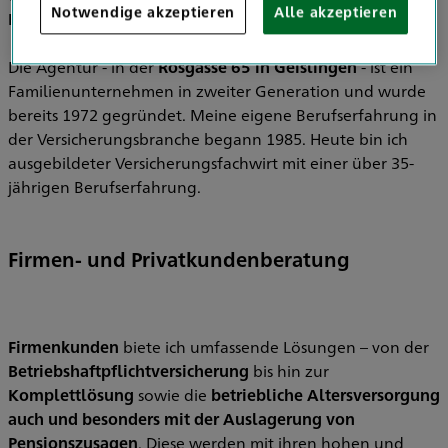
Notwendige akzeptieren
Alle akzeptieren
HDI Generalvertretung
gern an Ihrer Seite.
Die Agentur - in der
Rösgasse 65 in Geislingen
- ist ein
Familienunternehmen in zweiter Generation und wurde
bereits 1972 gegründet. Meine eigene Berufserfahrung in
der Versicherungsbranche begann 1985. Heute bin ich
ausgebildeter Versicherungsfachwirt mit einer über 35-
jährigen Berufserfahrung.
Firmen- und Privatkundenberatung
Firmenkunden
biete ich umfassende Lösungen – von der
Betriebshaftpflichtversicherung
bis hin zur
Komplettlösung
sowie die
betriebliche Altersversorgung
auch und besonders mit der Auslagerung von
Pensionszusagen
. Diese werden mit ihren hohen und