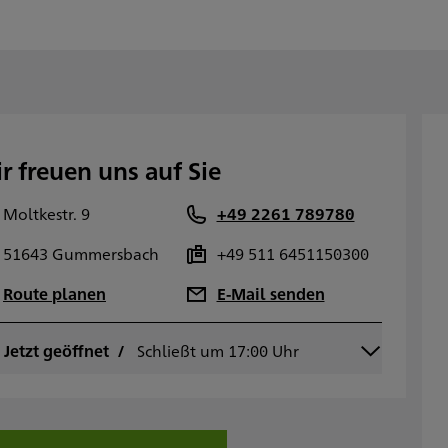
r freuen uns auf Sie
Moltkestr. 9
+49 2261 789780
51643 Gummersbach
+49 511 6451150300
Route planen
E-Mail senden
ontag
Jetzt geöffnet
Schließt um 17:00 Uhr
09:00 - 13:00
14:00 - 17:00
ienstag
09:00 - 13:00
14:00 - 17:00
ittwoch
09:00 - 13:00