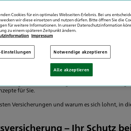
nden Cookies für ein optimales Webseiten-Erlebnis. Bei uns entscheide
wecken wir diese einsetzen und nutzen dürfen. Bitte öffnen Sie die Co
ngen für weitere Informationen. In unserer Datenschutzinformation könn
 Schutz für alle Lebensl
ung zu einem späteren Zeitpunkt ändern.
utzinformation
Impressum
-Einstellungen
Notwendige akzeptieren
herungen
bieten wir Ihnen maßgeschneiderte Lösung
chern.
Alle akzeptieren
 Unfallgefahren im Alltag oder die Absicherung 
zepte für Sie.
gsten Versicherungen und warum es sich lohnt, in di
sversicherung – Ihr Schutz b