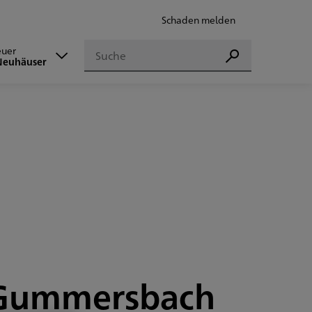
Schaden melden
Suchen
euer
Suchen
Neuhäuser
n Gummersbach