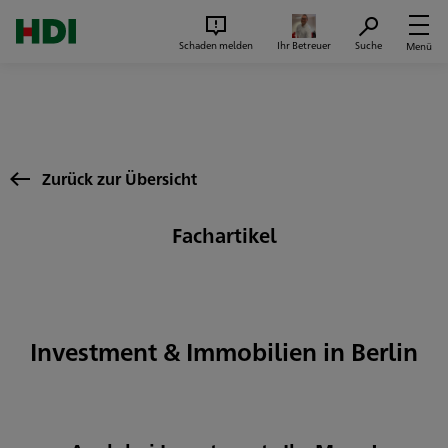
Zum Seiteninhalt springen
Suc
Schaden melden
Ihr Betreuer
Suche
Menü
Zurück zur Übersicht
Fachartikel
Investment & Immobilien in Berlin