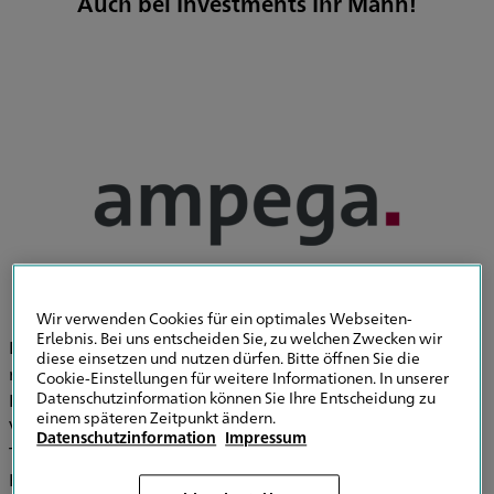
Auch bei Investments Ihr Mann!
Wir verwenden Cookies für ein optimales Webseiten-
Erlebnis. Bei uns entscheiden Sie, zu welchen Zwecken wir
Die Ampega Investment GmbH verantwortet gemeinsam
diese einsetzen und nutzen dürfen. Bitte öffnen Sie die
mit der Talanx Asset Management GmbH und der Talanx
Cookie-Einstellungen für weitere Informationen. In unserer
Datenschutzinformation können Sie Ihre Entscheidung zu
Immobilien Management GmbH die
einem späteren Zeitpunkt ändern.
Vermögensverwaltung bei den Finanzdienstleistungen im
Datenschutzinformation
Impressum
Talanx-Konzern. Ampega ist die
Kapitalverwaltungsgesellschaft der Talanx AG und