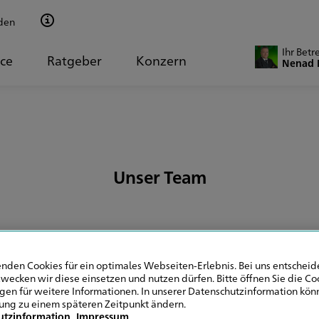
den
Ihr Betr
ice
Ratgeber
Konzern
Nenad 
Unser Team
nden Cookies für ein optimales Webseiten-Erlebnis. Bei uns entscheide
wecken wir diese einsetzen und nutzen dürfen. Bitte öffnen Sie die Co
ige in Leinfelden-
ngen für weitere Informationen. In unserer Datenschutzinformation könn
ung zu einem späteren Zeitpunkt ändern.
utzinformation
Impressum