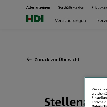
Zum Seiteninhalt springen
Alles anzeigen
Geschäftskunden
Privatkun
Versicherungen
Serv
Zurück zur Übersicht
Wir verwe
welchen Z
Stellenanze
Einstellu
Entscheid
Datensch