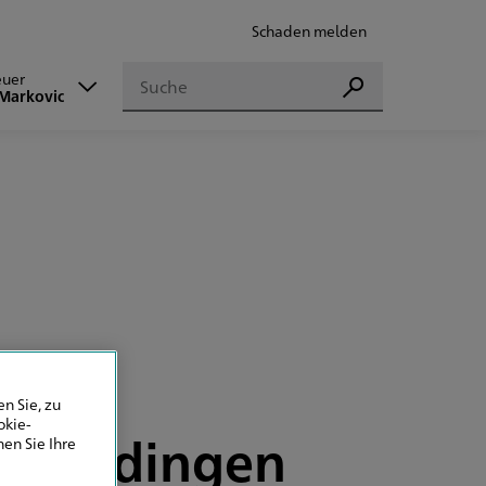
Schaden melden
Suchen
euer
Suchen
Markovic
n Sie, zu
okie-
Echterdingen
en Sie Ihre