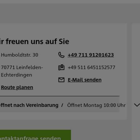
r freuen uns auf Sie
Humboldtstr. 30
+49 711 91201623
70771 Leinfelden-
+49 511 6451152577
Echterdingen
E-Mail senden
Route planen
ffnet nach Vereinbarung
ontag
Öffnet Montag 10:00 Uhr
10:00 - 16:00
ienstag
10:00 - 16:00
ittwoch
10:00 - 16:00
onnerstag
10:00 - 16:00
reitag
10:00 - 14:00
ntaktanfrage senden