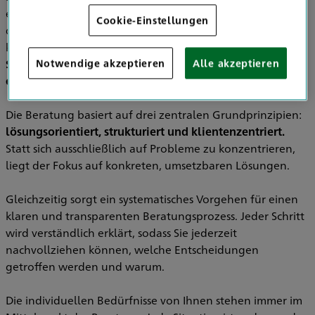
einem offenen Gespräch. Ich nehme mir bewusst Zeit, um
Cookie-Einstellungen
die individuellen Wünsche, Fragen und Ziele von Ihnen
kennenzulernen
. Denn nur wenn die persönliche
Situation verstanden wird, lassen sich Lösungen
Notwendige akzeptieren
Alle akzeptieren
entwickeln, die wirklich passen.
Die Beratung basiert auf drei zentralen Grundprinzipien:
lösungsorientiert, strukturiert und klientenzentriert.
Statt sich ausschließlich auf Probleme zu konzentrieren,
liegt der Fokus auf konkreten, umsetzbaren Lösungen.
Gleichzeitig sorgt ein systematisches Vorgehen für einen
klaren und transparenten Beratungsprozess. Jeder Schritt
wird verständlich erklärt, sodass Sie jederzeit
nachvollziehen können, welche Entscheidungen
getroffen werden und warum.
Die individuellen Bedürfnisse von Ihnen stehen immer im