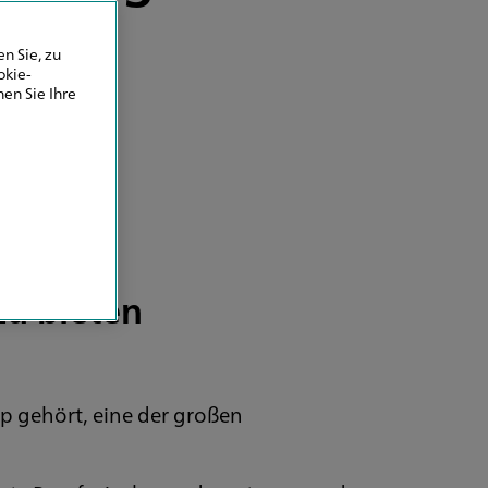
n Sie, zu
okie-
en Sie Ihre
zu bieten
up gehört, eine der großen