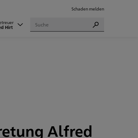
Schaden melden
Suchen
Betreuer
Suchen
Alfred Hirt
retung Alfred