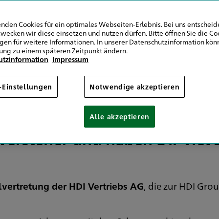
Hirt in Heilborn
nden Cookies für ein optimales Webseiten-Erlebnis. Bei uns entscheide
wecken wir diese einsetzen und nutzen dürfen. Bitte öffnen Sie die Co
ngen für weitere Informationen. In unserer Datenschutzinformation könn
ung zu einem späteren Zeitpunkt ändern.
utzinformation
Impressum
unseres Teams
-Einstellungen
Notwendige akzeptieren
Alle akzeptieren
rsteher und haben Dir viel 
lvertretung der HDI Vertriebs AG
, die zur HDI Gro