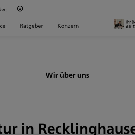
den
Ihr 
ice
Ratgeber
Konzern
Ali 
Wir über uns
ur in Recklinghau