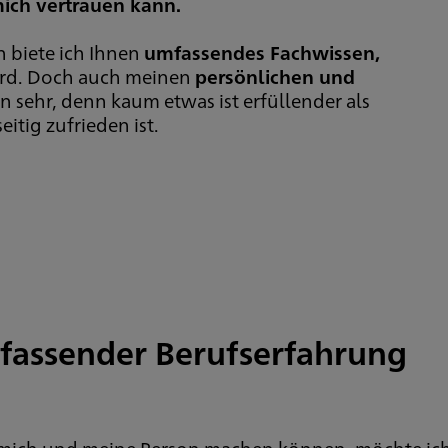
ich vertrauen kann.
n biete ich Ihnen
umfassendes Fachwissen,
ird. Doch auch meinen
persönlichen und
sehr, denn kaum etwas ist erfüllender als
itig zufrieden ist.
mfassender Berufserfahrung
r mich und meine Person machen können, möchte ich