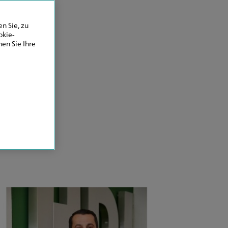
n Sie, zu
okie-
en Sie Ihre