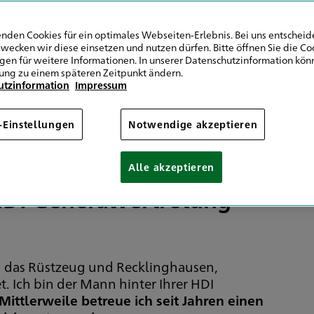
und Umgebung
nden Cookies für ein optimales Webseiten-Erlebnis. Bei uns entscheide
wecken wir diese einsetzen und nutzen dürfen. Bitte öffnen Sie die Co
ngen für weitere Informationen. In unserer Datenschutzinformation könn
ung zu einem späteren Zeitpunkt ändern.
utzinformation
Impressum
icherheit und Vorsorge
-Einstellungen
Notwendige akzeptieren
Alle akzeptieren
HDI Generalvertretung
n das Rüstzeug und Recklinghausen,
Ich bin der Mann hinter Ihrer HDI
Mittlerweile betreue ich seit Jahren einen