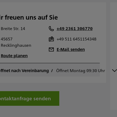
r freuen uns auf Sie
Breite Str. 14
+49 2361 306770
45657
+49 511 6451154348
Recklinghausen
E-Mail senden
Route planen
ffnet nach Vereinbarung
ontag
Öffnet Montag 09:30 Uhr
09:30 - 12:30
13:00 - 18:00
ienstag
09:30 - 12:30
13:00 - 18:00
ittwoch
09:30 - 12:30
ntaktanfrage senden
13:00 - 18:00
onnerstag
09:30 - 12:30
13:00 - 18:00