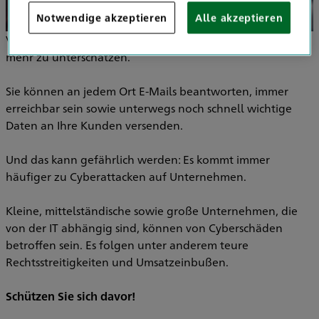
Notwendige akzeptieren
Alle akzeptieren
Vor allem in der heutigen Zeit ist die digitale Welt nicht
mehr zu unterschätzen.
Sie können an jedem Ort E-Mails beantworten, immer
erreichbar sein sowie unterwegs noch schnell wichtige
Daten an Ihre Kunden versenden.
Und das kann gefährlich werden: Es kommt immer
häufiger zu Cyberattacken auf Unternehmen.
Kleine, mittelständische sowie große Unternehmen, die
von der IT abhängig sind, können von Cyberschäden
betroffen sein. Es folgen unter anderem teure
Rechtsstreitigkeiten und Umsatzeinbußen.
Schützen Sie sich davor!