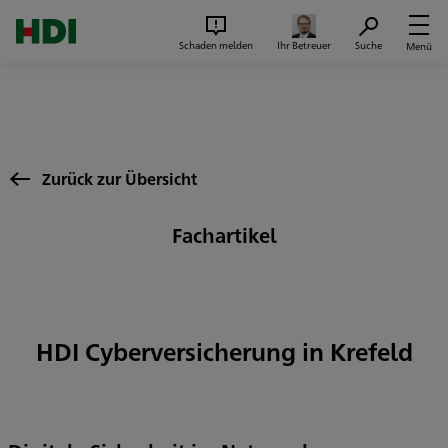
Zum Seiteninhalt springen
Suc
Schaden melden
Ihr Betreuer
Suche
Menü
Zurück zur Übersicht
Fachartikel
HDI Cyberversicherung in Krefeld