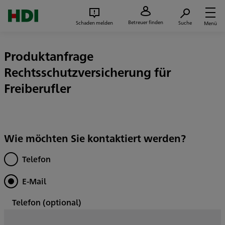
Zum Seiteninhalt springen
Suc
Betreuer finden
Schaden melden
Suche
Menü
Produktanfrage
Rechtsschutzversicherung für
Freiberufler
Wie möchten Sie kontaktiert werden?
Telefon
E-Mail
Telefon
(optional)