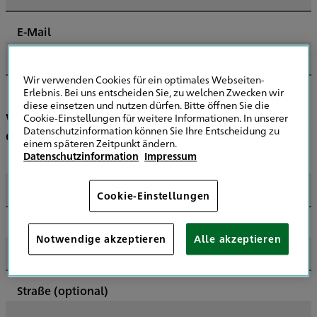
E-Mail
Wir verwenden Cookies für ein optimales Webseiten-
Erlebnis. Bei uns entscheiden Sie, zu welchen Zwecken wir
diese einsetzen und nutzen dürfen. Bitte öffnen Sie die
Wir suchen einen Spezialisten in Ihrer Nähe -
Cookie-Einstellungen für weitere Informationen. In unserer
Datenschutzinformation können Sie Ihre Entscheidung zu
dafür brauchen wir Ihre Kontaktdaten
einem späteren Zeitpunkt ändern.
Datenschutzinformation
Impressum
Vorname
Cookie-Einstellungen
Name
Notwendige akzeptieren
Alle akzeptieren
Straße
(optional)