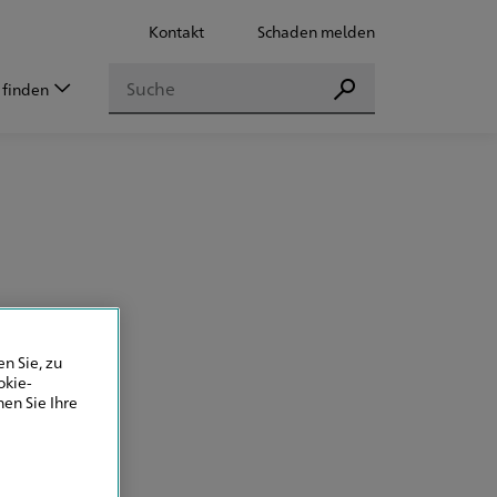
Kontakt
Schaden melden
Suchen
 finden
Suchen
n Sie, zu
okie-
en Sie Ihre