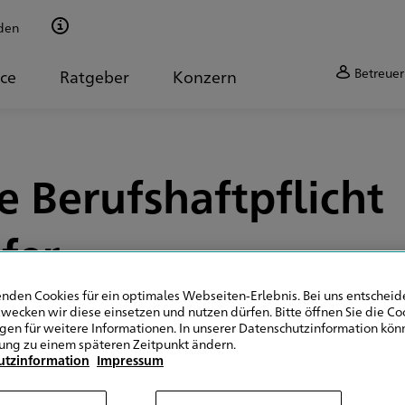
den
Betreuer
ice
Ratgeber
Konzern
 Berufshaftpflicht
fer
nden Cookies für ein optimales Webseiten-Erlebnis. Bei uns entscheide
wecken wir diese einsetzen und nutzen dürfen. Bitte öffnen Sie die Co
ngen für weitere Informationen. In unserer Datenschutzinformation könn
ung zu einem späteren Zeitpunkt ändern.
 werden?
utzinformation
Impressum