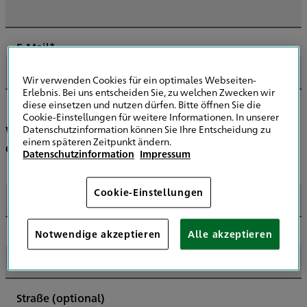
E-Mail*
Wir verwenden Cookies für ein optimales Webseiten-
Erlebnis. Bei uns entscheiden Sie, zu welchen Zwecken wir
diese einsetzen und nutzen dürfen. Bitte öffnen Sie die
Cookie-Einstellungen für weitere Informationen. In unserer
Wir suchen einen Spezialisten in Ihrer Nähe -
Datenschutzinformation können Sie Ihre Entscheidung zu
einem späteren Zeitpunkt ändern.
dafür brauchen wir Ihre Kontaktdaten
Datenschutzinformation
Impressum
Vorname*
Cookie-Einstellungen
Notwendige akzeptieren
Alle akzeptieren
Name*
Straße
(optional)