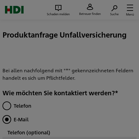
Zum Seiteninhalt springen
Suc
Betreuer finden
Schaden melden
Suche
Menü
Produktanfrage Unfallversicherung
Bei allen nachfolgend mit "*" gekennzeichneten Feldern
handelt es sich um Pflichtfelder.
Wie möchten Sie kontaktiert werden?*
Telefon
E-Mail
Telefon
(optional)