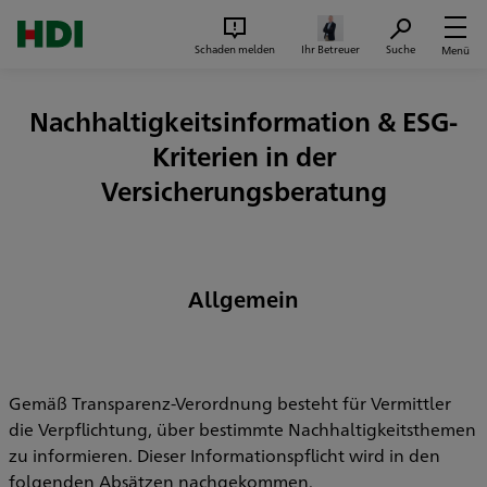
Zum Seiteninhalt springen
Suc
Schaden melden
Ihr Betreuer
Suche
Menü
Nachhaltigkeitsinformation & ESG-
Kriterien in der
Versicherungsberatung
Allgemein
Gemäß Transparenz-Verordnung besteht für Vermittler
die Verpflichtung, über bestimmte Nachhaltigkeitsthemen
zu informieren. Dieser Informationspflicht wird in den
folgenden Absätzen nachgekommen.