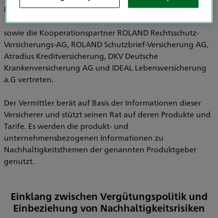
Pensionsfonds AG, HDI Pensionskasse AG
sowie die Kooperationspartner ROLAND Rechtsschutz-
Versicherungs-AG, ROLAND Schutzbrief-Versicherung AG,
Atradius Kreditversicherung, DKV Deutsche
Krankenversicherung AG und IDEAL Lebensversicherung
a.G vertreten.
Der Vermittler berät auf Basis der Informationen dieser
Versicherer und stützt seinen Rat auf deren Produkte und
Tarife. Es werden die produkt- und
unternehmensbezogenen Informationen zu
Nachhaltigkeitsthemen der genannten Produktgeber
genutzt.
Einklang zwischen Vergütungspolitik und
Einbeziehung von Nachhaltigkeitsrisiken