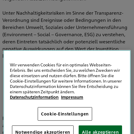
Unter Nachhaltigkeitsrisiken im Sinne der Transparenz-
Verordnung sind Ereignisse oder Bedingungen in den
Bereichen Umwelt, Soziales oder Unternehmensführung
(Environment – Social – Governance, ESG) zu verstehen,
deren Eintreten tatsächlich oder potenziell wesentliche
negative Auswirkungen auf den Wert der Investition
haben können.
Wir verwenden Cookies für ein optimales Webseiten-
Erlebnis. Bei uns entscheiden Sie, zu welchen Zwecken wir
diese einsetzen und nutzen dürfen. Bitte öffnen Sie die
Informationen zu Strategien zur
Cookie-Einstellungen für weitere Informationen. In unserer
Einbeziehung von Nachhaltigkeitsrisiken in
Datenschutzinformation können Sie Ihre Entscheidung zu
der Versicherungsberatung
einem späteren Zeitpunkt ändern.
Datenschutzinformation
Impressum
Cookie-Einstellungen
Im Bereich der Versicherungsvermittlung werden
ausschließlich die HDI Versicherung AG, HDI Global SE, HDI
Global Specialty SE, HDI Lebensversicherung AG, HDI
Notwendige akzeptieren
Alle akzeptieren