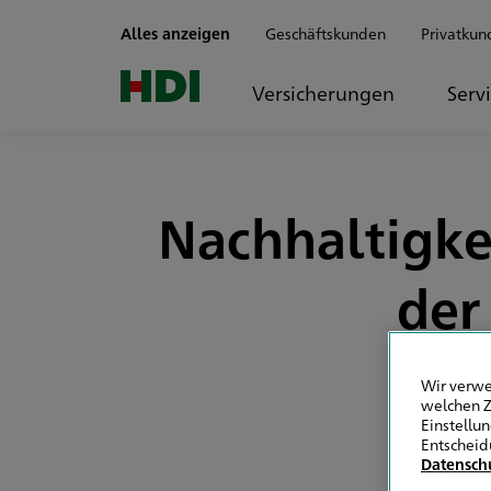
Zum Seiteninhalt springen
Alles anzeigen
Geschäftskunden
Privatkun
Versicherungen
Serv
Nachhaltigke
der
Wir verwe
welchen Z
Einstellu
Entscheid
Datensch