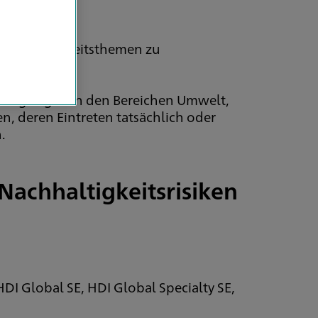
 Nachhaltigkeitsthemen zu
Bedingungen in den Bereichen Umwelt,
, deren Eintreten tatsächlich oder
.
Nachhaltigkeitsrisiken
g
DI Global SE, HDI Global Specialty SE,