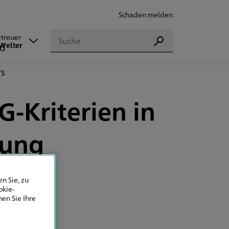
Schaden melden
Suchen
etreuer
Suchen
 Welter
-Kriterien in
tung
n Sie, zu
okie-
en Sie Ihre