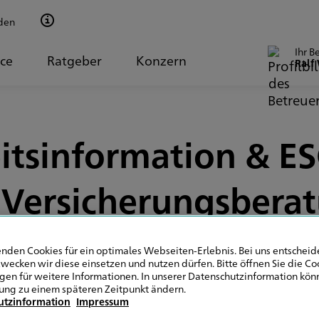
den
Ihr B
ice
Ratgeber
Konzern
Ralf
itsinformation & ESG
 Versicherungsbera
nden Cookies für ein optimales Webseiten-Erlebnis. Bei uns entscheide
wecken wir diese einsetzen und nutzen dürfen. Bitte öffnen Sie die Co
ngen für weitere Informationen. In unserer Datenschutzinformation könn
Allgemein
ung zu einem späteren Zeitpunkt ändern.
utzinformation
Impressum