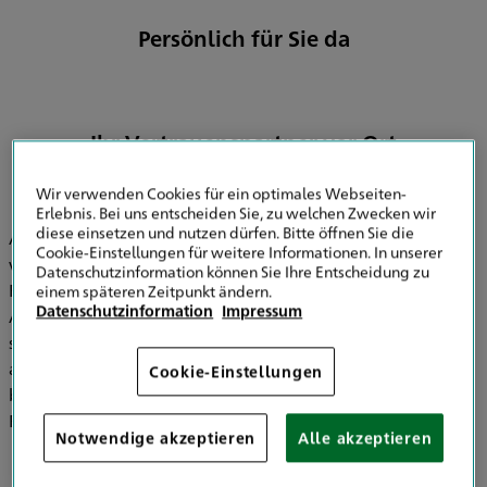
Persönlich für Sie da
Ihr Vertrauenspartner vor Ort
Wir verwenden Cookies für ein optimales Webseiten-
Erlebnis. Bei uns entscheiden Sie, zu welchen Zwecken wir
diese einsetzen und nutzen dürfen. Bitte öffnen Sie die
Als
Fachberater Freie Berufe
kann ich in der Absicherung
Cookie-Einstellungen für weitere Informationen. In unserer
von Steuerberatern, Wirtschaftsprüfern und
Datenschutzinformation können Sie Ihre Entscheidung zu
Rechtsanwälten besondere Expertise aufweisen. Auch
einem späteren Zeitpunkt ändern.
Datenschutzinformation
Impressum
Angehörige des Heilwesens, Gewerbe- und Privatkunden
sind in der HDI Hauptvertretung Olaf Hundeloh bestens
aufgehoben und werden von mir kompetent sowie fair
Cookie-Einstellungen
beraten und betreut. Überzeugen Sie sich von meiner
Fachkunde.
Notwendige akzeptieren
Alle akzeptieren