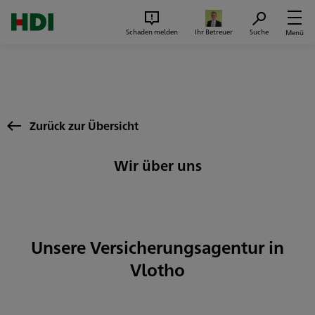
Zum Seiteninhalt springen
Suc
Schaden melden
Ihr Betreuer
Suche
Menü
Zurück zur Übersicht
Wir über uns
Unsere Versicherungsagentur in
Vlotho