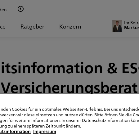
den
Ihr Bet
ice
Ratgeber
Konzern
Markus
itsinformation & ESG
 Versicherungsbera
nden Cookies für ein optimales Webseiten-Erlebnis. Bei uns entscheide
wecken wir diese einsetzen und nutzen dürfen. Bitte öffnen Sie die Co
ngen für weitere Informationen. In unserer Datenschutzinformation könn
Allgemein
ung zu einem späteren Zeitpunkt ändern.
utzinformation
Impressum