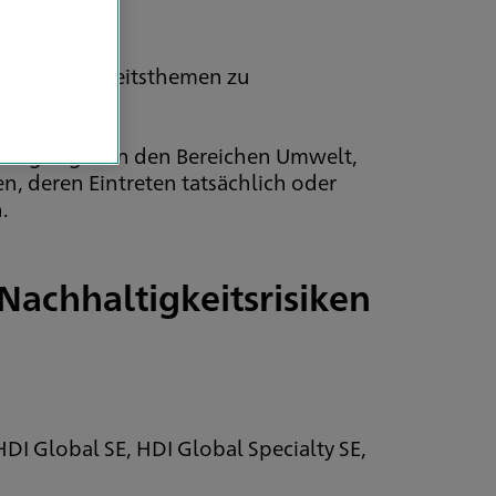
 Nachhaltigkeitsthemen zu
Bedingungen in den Bereichen Umwelt,
, deren Eintreten tatsächlich oder
.
Nachhaltigkeitsrisiken
g
DI Global SE, HDI Global Specialty SE,