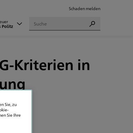
Schaden melden
Suchen
reuer
Suchen
 Politz
-Kriterien in
tung
n Sie, zu
okie-
en Sie Ihre