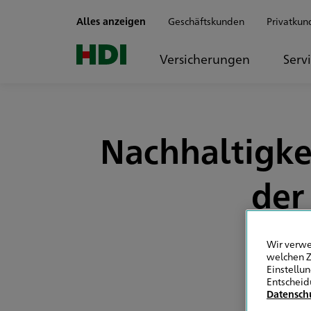
Zum Seiteninhalt springen
Alles anzeigen
Geschäftskunden
Privatkun
Versicherungen
Serv
Nachhaltigke
der
Wir verwe
welchen Z
Einstellu
Entscheid
Datensch