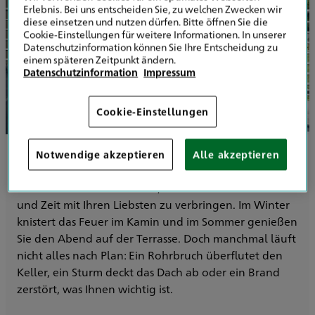
Erlebnis. Bei uns entscheiden Sie, zu welchen Zwecken wir
diese einsetzen und nutzen dürfen. Bitte öffnen Sie die
Cookie-Einstellungen für weitere Informationen. In unserer
Datenschutzinformation können Sie Ihre Entscheidung zu
einem späteren Zeitpunkt ändern.
Datenschutzinformation
Impressum
Cookie-Einstellungen
Zu Hause ist der Ort, an dem Sie ankommen. Nach
Notwendige akzeptieren
Alle akzeptieren
einem langen Arbeitstag freuen Sie sich darauf, die
Tür hinter sich zu schließen, die Schuhe auszuziehen
und Zeit mit Ihren Liebsten zu verbringen. Im Winter
knistert das Feuer im Kamin und im Sommer genießen
Sie den Abend auf der Terrasse. Doch manchmal läuft
nicht alles nach Plan: Ein Rohrbruch überflutet den
Keller, ein Sturm deckt das Dach ab oder ein Brand
zerstört, was Ihnen wichtig ist.