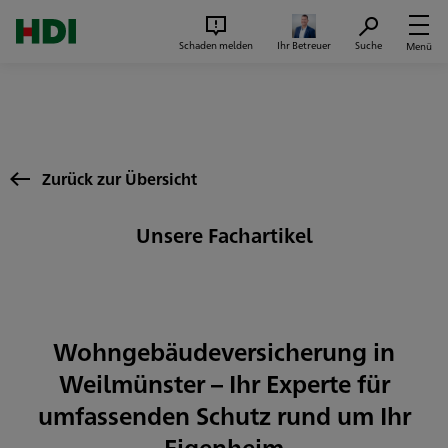
Zum Seiteninhalt springen
Suc
Schaden melden
Ihr Betreuer
Suche
Menü
Zurück zur Übersicht
Unsere Fachartikel
Wohngebäudeversicherung in
Weilmünster – Ihr Experte für
umfassenden Schutz rund um Ihr
Eigenheim