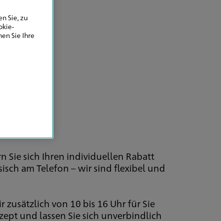
n Sie, zu
okie-
en Sie Ihre
n Sie sich Ihren individuellen Rabatt
isch am Telefon – wir sind flexibel und
 zusätzlich von 10 bis 16 Uhr für Sie
zept und lassen Sie sich unverbindlich