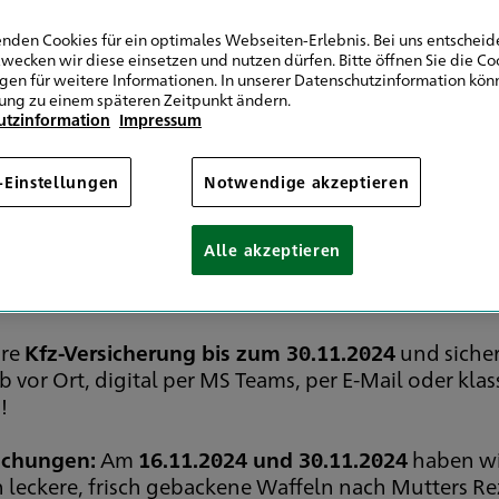
nden Cookies für ein optimales Webseiten-Erlebnis. Bei uns entscheide
wecken wir diese einsetzen und nutzen dürfen. Bitte öffnen Sie die Co
ngen für weitere Informationen. In unserer Datenschutzinformation könn
Wechseln und sparen
ung zu einem späteren Zeitpunkt ändern.
utzinformation
Impressum
-Einstellungen
Notwendige akzeptieren
024 den Rabatt sichern
Alle akzeptieren
hre
Kfz-Versicherung bis zum 30.11.2024
und sicher
vor Ort, digital per MS Teams, per E-Mail oder klass
!
schungen:
Am
16.11.2024 und 30.11.2024
haben wir
 leckere, frisch gebackene Waffeln nach Mutters Re