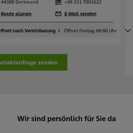
44388 Dortmund
+49 231 7001622
Route planen
E-Mail senden
ffnet nach Vereinbarung
ontag
Öffnet Freitag 08:00 Uhr
08:00 - 17:00
ienstag
08:00 - 17:00
ittwoch
08:00 - 17:00
onnerstag
08:00 - 17:00
reitag
08:00 - 14:00
ntaktanfrage senden
amstag
onntag
Sowie nach Vereinbarung
Wir sind persönlich für Sie da