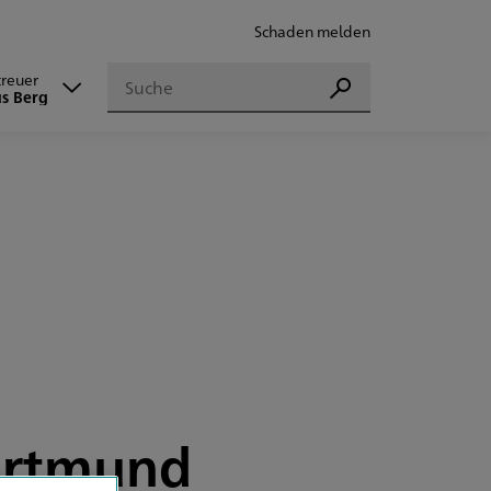
Schaden melden
Suchen
treuer
Suchen
s Berg
Dortmund