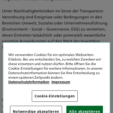
Unter Nachhaltigkeitsrisiken im Sinne der Transparenz-
Verordnung sind Ereignisse oder Bedingungen in den
Bereichen Umwelt, Soziales oder Unternehmensführung
(Environment – Social – Governance, ESG) zu verstehen,
deren Eintreten tatsächlich oder potenziell wesentliche
negative Auswirkungen auf den Wert der Investition
haben können.
Wir verwenden Cookies für ein optimales Webseiten-
Erlebnis. Bei uns entscheiden Sie, zu welchen Zwecken wir
diese einsetzen und nutzen dürfen. Bitte öffnen Sie die
Informationen zu Strategien zur
Cookie-Einstellungen für weitere Informationen. In unserer
Einbeziehung von Nachhaltigkeitsrisiken in
Datenschutzinformation können Sie Ihre Entscheidung zu
der Versicherungsberatung
einem späteren Zeitpunkt ändern.
Datenschutzinformation
Impressum
Cookie-Einstellungen
Im Bereich der Versicherungsvermittlung werden
ausschließlich die HDI Versicherung AG, HDI Global SE, HDI
Global Specialty SE, HDI Lebensversicherung AG, HDI
Notwendige akzeptieren
Alle akzeptieren