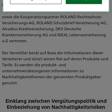
Pensionsfonds AG, HDI Pensionskasse AG
sowie die Kooperationspartner ROLAND Rechtsschutz-
Versicherungs-AG, ROLAND Schutzbrief-Versicherung AG,
Atradius Kreditversicherung, DKV Deutsche
Krankenversicherung AG und IDEAL Lebensversicherung
a.G vertreten.
Der Vermittler berät auf Basis der Informationen dieser
Versicherer und stützt seinen Rat auf deren Produkte und
Tarife. Es werden die produkt- und
unternehmensbezogenen Informationen zu
Nachhaltigkeitsthemen der genannten Produktgeber
genutzt.
Einklang zwischen Vergütungspolitik und
Einbeziehung von Nachhaltigkeitsrisiken