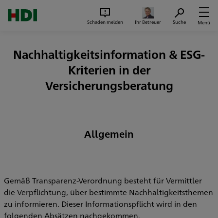
Zum Seiteninhalt springen
Suc
Schaden melden
Ihr Betreuer
Suche
Menü
Nachhaltigkeitsinformation & ESG-
Kriterien in der
Versicherungsberatung
Allgemein
Gemäß Transparenz-Verordnung besteht für Vermittler
die Verpflichtung, über bestimmte Nachhaltigkeitsthemen
zu informieren. Dieser Informationspflicht wird in den
folgenden Absätzen nachgekommen.