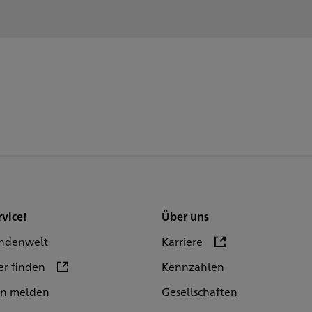
rvice!
Über uns
ndenwelt
Karriere
er finden
Kennzahlen
en melden
Gesellschaften