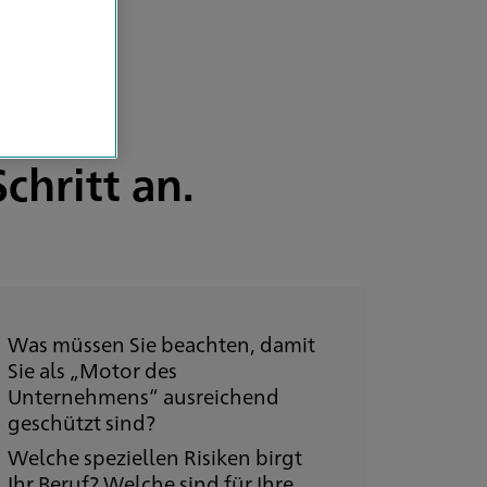
chritt an.
Was müssen Sie beachten, damit
Sie als „Motor des
Unternehmens“ ausreichend
geschützt sind?
Welche speziellen Risiken birgt
Ihr Beruf? Welche sind für Ihre