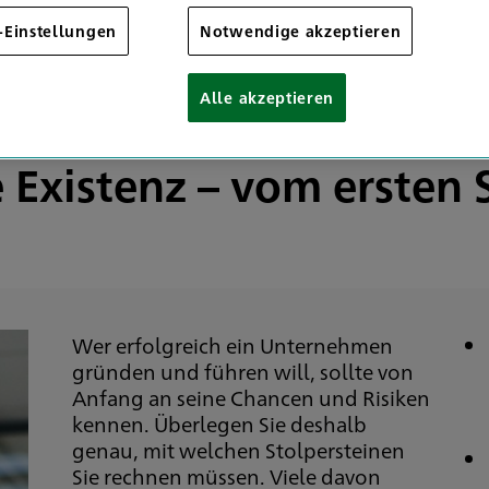
Mitglieder
-Einstellungen
Notwendige akzeptieren
Alle akzeptieren
e Existenz – vom ersten S
Wer erfolgreich ein Unternehmen
gründen und führen will, sollte von
Anfang an seine Chancen und Risiken
kennen. Überlegen Sie deshalb
genau, mit welchen Stolpersteinen
Sie rechnen müssen. Viele davon