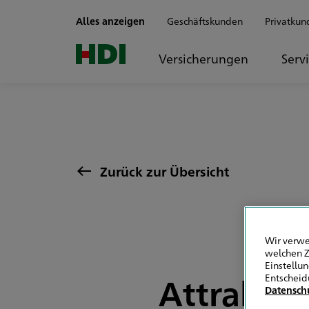
Zum Seiteninhalt springen
Alles anzeigen
Geschäftskunden
Privatkun
Versicherungen
Serv
Zurück zur Übersicht
Wir verwe
welchen Z
Einstellu
Attraktiv
Entscheid
Datensch