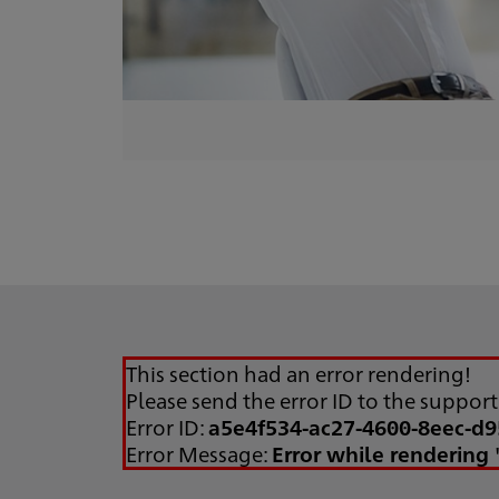
This section had an error rendering!
Please send the error ID to the suppor
Error ID:
a5e4f534-ac27-4600-8eec-d
Error Message:
Error while rendering 