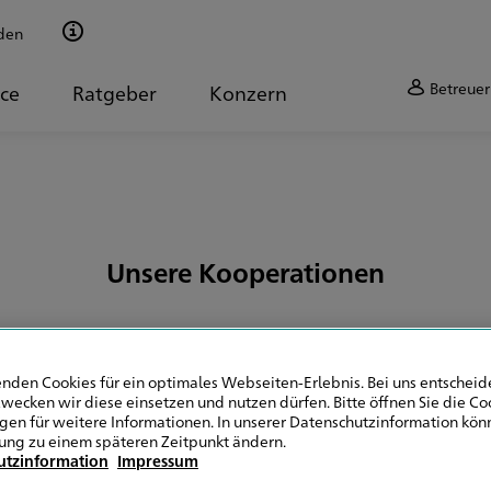
den
Betreuer
ice
Ratgeber
Konzern
Unsere Kooperationen
nden Cookies für ein optimales Webseiten-Erlebnis. Bei uns entscheide
wecken wir diese einsetzen und nutzen dürfen. Bitte öffnen Sie die Co
ngen für weitere Informationen. In unserer Datenschutzinformation könn
e Sonderkonditione
ung zu einem späteren Zeitpunkt ändern.
utzinformation
Impressum