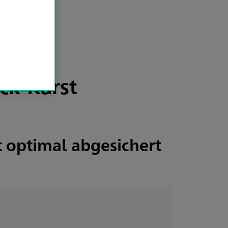
ck-Karst
t optimal abgesichert