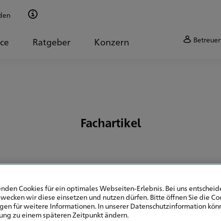
den
Betreuer
ice
Ratgeber
Konzern
Fachartikel
nden Cookies für ein optimales Webseiten-Erlebnis. Bei uns entscheide
wecken wir diese einsetzen und nutzen dürfen. Bitte öffnen Sie die Co
ung für Ärzte in N
ngen für weitere Informationen. In unserer Datenschutzinformation könn
ung zu einem späteren Zeitpunkt ändern.