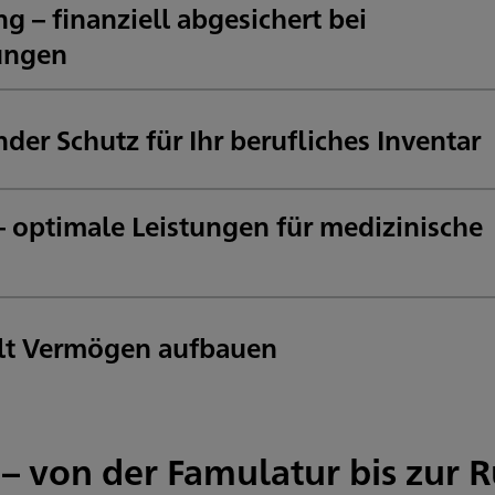
g – finanziell abgesichert bei
ungen
s der Bahn werfen. Mit einer Berufsunfähigkeitsversicherung bewahren Sie sich Ihre wirtschaftliche Unabhängigkeit.
der Schutz für Ihr berufliches Inventar
rnehmerische Verantwortung. Eine Praxisversicherung sichert Ihre Ausstattung gegen Schäden durch Feuer
– optimale Leistungen für medizinische
eistungen – genau auf Ihre Bedürfnisse abgestimmt.
ielt Vermögen aufbauen
gen Sie gezielt für später vor.
 – von der Famulatur bis zur