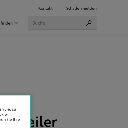
Kontakt
Schaden melden
Suchen
 finden
Suchen
n Sie, zu
okie-
onnweiler
en Sie Ihre