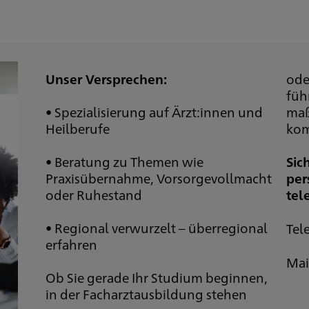
Unser Versprechen:
ode
füh
• Spezialisierung auf Ärzt:innen und
maß
Heilberufe
kom
• Beratung zu Themen wie
Sic
Praxisübernahme, Vorsorgevollmacht
per
oder Ruhestand
tel
• Regional verwurzelt – überregional
Tel
erfahren
Mai
Ob Sie gerade Ihr Studium beginnen,
in der Facharztausbildung stehen