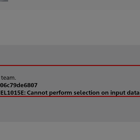
t team.
106c79de6807
'EL1015E: Cannot perform selection on input data 