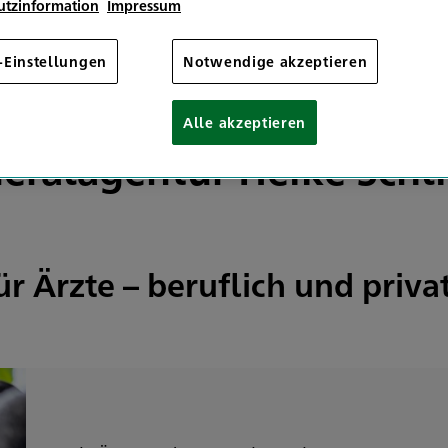
utzinformation
Impressum
Otzenhausen
-Einstellungen
Notwendige akzeptieren
Alle akzeptieren
eralagentur Heike Schli
r Ärzte – beruflich und priva