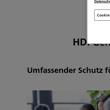
Datensch
Cookie
HDI Gen
Umfassender Schutz fü