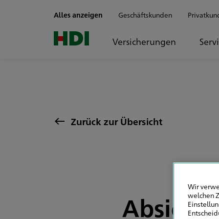
Zum Seiteninhalt springen
Alles anzeigen
Geschäftskunden
Privatkun
Versicherungen
Serv
Zurück zur Übersicht
Wir verwe
welchen Z
Absicher
Einstellu
Entscheid