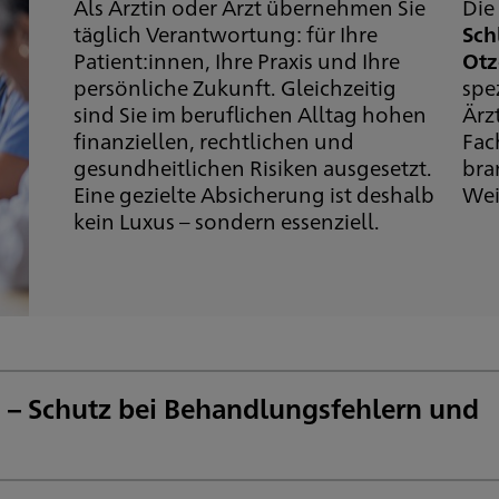
Als Ärztin oder Arzt übernehmen Sie
Di
täglich Verantwortung: für Ihre
Sch
Patient:innen, Ihre Praxis und Ihre
Ot
persönliche Zukunft. Gleichzeitig
spe
sind Sie im beruflichen Alltag hohen
Ärz
finanziellen, rechtlichen und
Fac
gesundheitlichen Risiken ausgesetzt.
bra
Eine gezielte Absicherung ist deshalb
Wei
kein Luxus – sondern essenziell.
g – Schutz bei Behandlungsfehlern und
Lehrveranstaltungen.