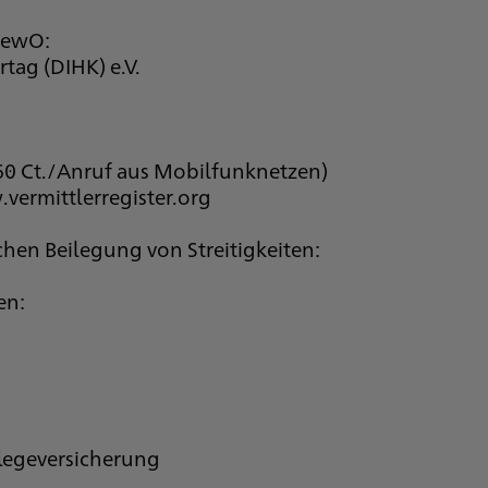
 GewO:
tag (DIHK) e.V.
 60 Ct./Anruf aus Mobilfunknetzen)
vermittlerregister.org
chen Beilegung von Streitigkeiten:
en:
legeversicherung