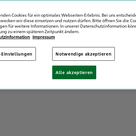
nden Cookies für ein optimales Webseiten-Erlebnis. Bei uns entscheide
wecken wir diese einsetzen und nutzen dürfen. Bitte öffnen Sie die Co
ngen für weitere Informationen. In unserer Datenschutzinformation könn
ung zu einem späteren Zeitpunkt ändern.
utzinformation
Impressum
tung ist der Zusammenschluss von Vermittlern zum 
denbetreuung.
-Einstellungen
Notwendige akzeptieren
d um den Verischerungsschutz gerne für Sie da. Die 
Alle akzeptieren