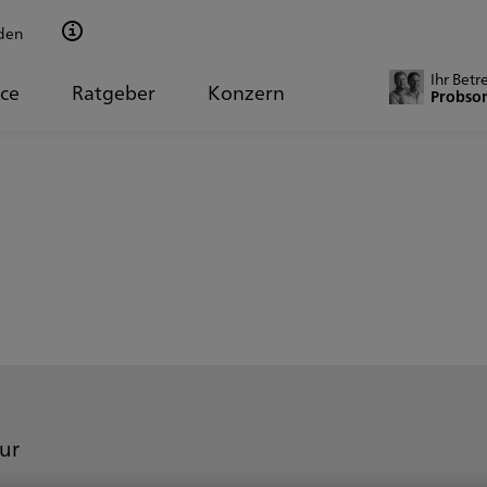
den
Ihr Betr
ice
Ratgeber
Konzern
Probson
ur