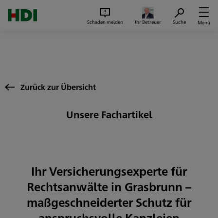
Zum Seiteninhalt springen
Suc
Schaden melden
Ihr Betreuer
Suche
Menü
Zurück zur Übersicht
Unsere Fachartikel
Ihr Versicherungsexperte für
Rechtsanwälte in Grasbrunn –
maßgeschneiderter Schutz für
anspruchsvolle Kanzleien