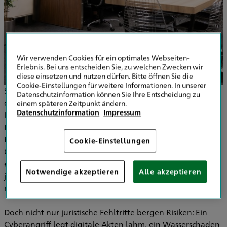
Wir verwenden Cookies für ein optimales Webseiten-
Erlebnis. Bei uns entscheiden Sie, zu welchen Zwecken wir
diese einsetzen und nutzen dürfen. Bitte öffnen Sie die
Cookie-Einstellungen für weitere Informationen. In unserer
Sie sitzen spät im Büro, durchforsten Aktenberge – und in
Datenschutzinformation können Sie Ihre Entscheidung zu
der Hektik rutscht ein Termin durcheinander oder ein
einem späteren Zeitpunkt ändern.
Datenschutzinformation
Impressum
kleiner Formfehler bleibt unbemerkt. Plötzlich steht ein
Mandant mit einer Schadenersatzforderung vor der Tür.
Ebenso können Situationen entstehen, in denen ein
Cookie-Einstellungen
Gespräch anders verläuft als erwartet, Missverständnisse
entstehen und das Vertrauensverhältnis leidet – mit
Notwendige akzeptieren
Alle akzeptieren
juristischen oder disziplinarischen Konsequenzen, die
niemand vorhersehen konnte.
Doch nicht nur juristische Fehltritte bergen Risiken: Ein
Cyberangriff legt digitale Akten lahm, ein Wasserschaden