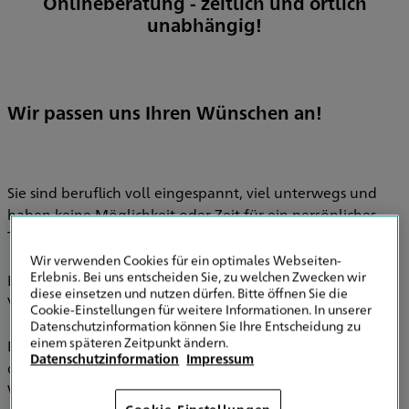
Onlineberatung - zeitlich und örtlich
unabhängig!
Wir passen uns Ihren Wünschen an!
Sie sind beruflich voll eingespannt, viel unterwegs und
haben keine Möglichkeit oder Zeit für ein persönliches
Treffen bei Ihnen zu Hause oder in unsere HDI-Agentur?
Wir verwenden Cookies für ein optimales Webseiten-
Erlebnis. Bei uns entscheiden Sie, zu welchen Zwecken wir
Dann vereinbaren Sie doch einfach einen
diese einsetzen und nutzen dürfen. Bitte öffnen Sie die
Videoberatungstermin mit uns!
Cookie-Einstellungen für weitere Informationen. In unserer
Datenschutzinformation können Sie Ihre Entscheidung zu
einem späteren Zeitpunkt ändern.
Bequem von zu Hause oder in einer freien Minute aus
Datenschutzinformation
Impressum
dem Büro. Ob hier in Oberhausen oder in den USA.
Wichtige Themen lassen sich online schnell und