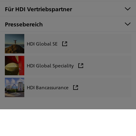
Für HDI Vertriebspartner
Pressebereich
HDI Global SE
HDI Global Speciality
HDI Bancassurance
LinkedIn
Facebook
Instagram
Xing
Impressum