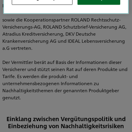
Pensionsfonds AG, HDI Pensionskasse AG
sowie die Kooperationspartner ROLAND Rechtsschutz-
Versicherungs-AG, ROLAND Schutzbrief-Versicherung AG,
Atradius Kreditversicherung, DKV Deutsche
Krankenversicherung AG und IDEAL Lebensversicherung
a.G vertreten.
Der Vermittler berät auf Basis der Informationen dieser
Versicherer und stützt seinen Rat auf deren Produkte und
Tarife. Es werden die produkt- und
unternehmensbezogenen Informationen zu
Nachhaltigkeitsthemen der genannten Produktgeber
genutzt.
Einklang zwischen Vergütungspolitik und
Einbeziehung von Nachhaltigkeitsrisiken