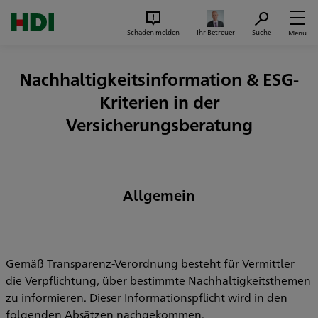
Zum Seiteninhalt springen
Suc
Schaden melden
Ihr Betreuer
Suche
Menü
Nachhaltigkeitsinformation & ESG-
Kriterien in der
Versicherungsberatung
Allgemein
Gemäß Transparenz-Verordnung besteht für Vermittler
die Verpflichtung, über bestimmte Nachhaltigkeitsthemen
zu informieren. Dieser Informationspflicht wird in den
folgenden Absätzen nachgekommen.