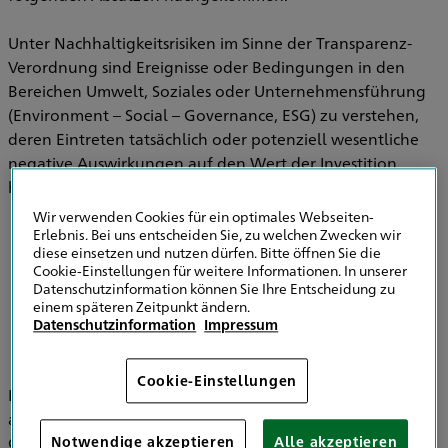
Unter Nachhaltigkeitsrisiken im Sinne der Transparenz-
Verordnung sind Ereignisse oder Bedingungen in den
Bereichen Umwelt, Soziales oder Unternehmensführung
(Environment – Social – Governance, ESG) zu verstehen,
deren Eintreten tatsächlich oder potenziell wesentliche
negative Auswirkungen auf den Wert der Investition
haben können.
Wir verwenden Cookies für ein optimales Webseiten-
Erlebnis. Bei uns entscheiden Sie, zu welchen Zwecken wir
diese einsetzen und nutzen dürfen. Bitte öffnen Sie die
Informationen zu Strategien zur
Cookie-Einstellungen für weitere Informationen. In unserer
Einbeziehung von Nachhaltigkeitsrisiken in
Datenschutzinformation können Sie Ihre Entscheidung zu
der Versicherungsberatung
einem späteren Zeitpunkt ändern.
Datenschutzinformation
Impressum
Cookie-Einstellungen
Im Bereich der Versicherungsvermittlung werden
ausschließlich die HDI Versicherung AG, HDI Global SE, HDI
Global Specialty SE, HDI Lebensversicherung AG, HDI
Notwendige akzeptieren
Alle akzeptieren