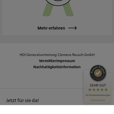
Mehr erfahren
Kundenbewertungen und Erfahrungen zu
HDI Generalvertretung Clemens Reusch
SEHR GUT
99%
HDI Generalvertretung Clemens Reusch GmbH
Empfehlungen auf
ProvenExpert.com
4,89 / 5,00
Vermittlerimpressum
Nachhaltigkeitsinformation
927
269
Bewertungen auf
Bewertungen von 3
ProvenExpert.com
anderen Quellen
SEHR GUT
Blick aufs ProvenExpert-Profil werfen
1k+ Kundenbewertungen
Jetzt für sie da!
Authentizität
4.8.2026
Schreiben Sie uns!