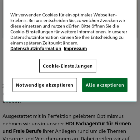
Wir verwenden Cookies für ein optimales Webseiten-
Erlebnis. Bei uns entscheiden Sie, zu welchen Zwecken wir
diese einsetzen und nutzen dürfen. Bitte öffnen Sie die
Cookie-Einstellungen für weitere Informationen. In unserer
Datenschutzinformation können Sie Ihre Entscheidung zu
einem späteren Zeitpunkt ändern.
Datenschutzinformation
Impressum
Cookie-Einstellungen
Notwendige akzeptieren
Alle akzeptieren
Zwei Schritte voraus, Gefahren erkennen und beseitigen –
unsere Herangehensweise ist klar, strukturiert und
effektiv.
Ausgestattet mit in Perfektion gelebtem Optimismus
nehmen wir uns in unserer
HDI Fachagentur für Firmen
und Freie Berufe
Ihrer Anliegen rund um die Themen
Vorsorge und Versicherungen an. Dabei greifen wir auf