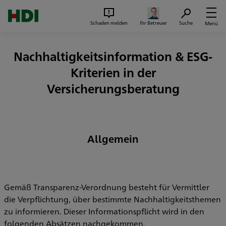
Zum Seiteninhalt springen
Suc
Schaden melden
Ihr Betreuer
Suche
Menü
Nachhaltigkeitsinformation & ESG-
Kriterien in der
Versicherungsberatung
Allgemein
Gemäß Transparenz-Verordnung besteht für Vermittler
die Verpflichtung, über bestimmte Nachhaltigkeitsthemen
zu informieren. Dieser Informationspflicht wird in den
folgenden Absätzen nachgekommen.