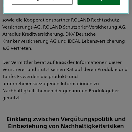
Pensionsfonds AG, HDI Pensionskasse AG
sowie die Kooperationspartner ROLAND Rechtsschutz-
Versicherungs-AG, ROLAND Schutzbrief-Versicherung AG,
Atradius Kreditversicherung, DKV Deutsche
Krankenversicherung AG und IDEAL Lebensversicherung
a.G vertreten.
Der Vermittler berät auf Basis der Informationen dieser
Versicherer und stützt seinen Rat auf deren Produkte und
Tarife. Es werden die produkt- und
unternehmensbezogenen Informationen zu
Nachhaltigkeitsthemen der genannten Produktgeber
genutzt.
Einklang zwischen Vergütungspolitik und
Einbeziehung von Nachhaltigkeitsrisiken