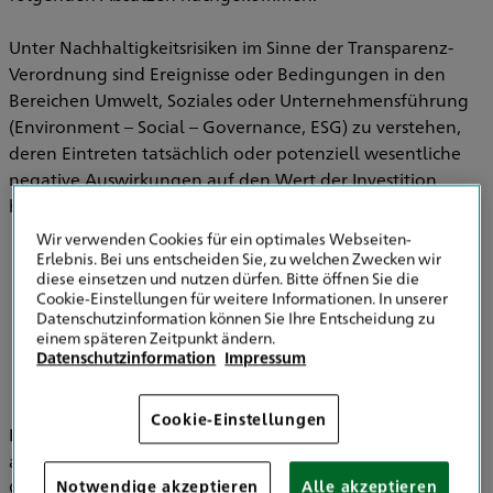
Unter Nachhaltigkeitsrisiken im Sinne der Transparenz-
Verordnung sind Ereignisse oder Bedingungen in den
Bereichen Umwelt, Soziales oder Unternehmensführung
(Environment – Social – Governance, ESG) zu verstehen,
deren Eintreten tatsächlich oder potenziell wesentliche
negative Auswirkungen auf den Wert der Investition
haben können.
Wir verwenden Cookies für ein optimales Webseiten-
Erlebnis. Bei uns entscheiden Sie, zu welchen Zwecken wir
diese einsetzen und nutzen dürfen. Bitte öffnen Sie die
Informationen zu Strategien zur
Cookie-Einstellungen für weitere Informationen. In unserer
Einbeziehung von Nachhaltigkeitsrisiken in
Datenschutzinformation können Sie Ihre Entscheidung zu
der Versicherungsberatung
einem späteren Zeitpunkt ändern.
Datenschutzinformation
Impressum
Cookie-Einstellungen
Im Bereich der Versicherungsvermittlung werden
ausschließlich die HDI Versicherung AG, HDI Global SE, HDI
Global Specialty SE, HDI Lebensversicherung AG, HDI
Notwendige akzeptieren
Alle akzeptieren