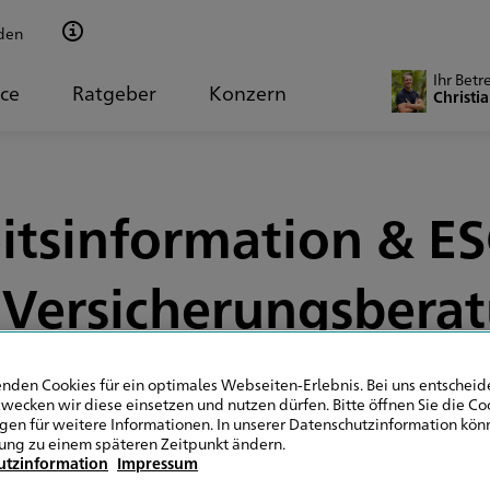
den
Ihr Betr
ice
Ratgeber
Konzern
Christi
itsinformation & ESG
 Versicherungsbera
nden Cookies für ein optimales Webseiten-Erlebnis. Bei uns entscheide
wecken wir diese einsetzen und nutzen dürfen. Bitte öffnen Sie die Co
ngen für weitere Informationen. In unserer Datenschutzinformation könn
Allgemein
ung zu einem späteren Zeitpunkt ändern.
utzinformation
Impressum