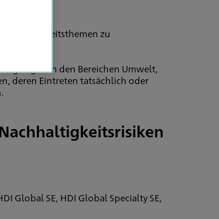
 Nachhaltigkeitsthemen zu
Bedingungen in den Bereichen Umwelt,
, deren Eintreten tatsächlich oder
.
Nachhaltigkeitsrisiken
g
DI Global SE, HDI Global Specialty SE,