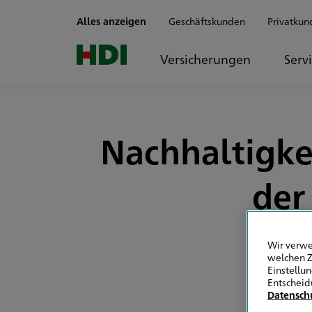
Zum Seiteninhalt springen
Alles anzeigen
Geschäftskunden
Privatkun
Versicherungen
Serv
Nachhaltigke
der
Wir verwe
welchen Z
Einstellu
Entscheid
Datensch