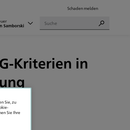
Schaden melden
Suchen
euer
Suchen
an Samborski
-Kriterien in
tung
n Sie, zu
okie-
en Sie Ihre