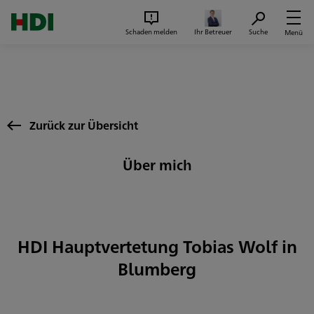
Zum Seiteninhalt springen
Suc
Schaden melden
Ihr Betreuer
Suche
Menü
Zurück zur Übersicht
Über mich
HDI Hauptvertetung Tobias Wolf in
Blumberg