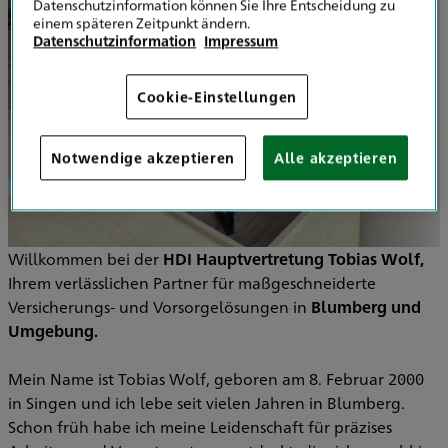
Datenschutzinformation können Sie Ihre Entscheidung zu
einem späteren Zeitpunkt ändern.
Datenschutzinformation
Impressum
Cookie-Einstellungen
Notwendige akzeptieren
Alle akzeptieren
Willkommen bei der
HDI Hauptvertretung Tobias Wolf,
Ihrem verlässlichen Partner für maßgeschneiderte
Versicherungs- und Vorsorgelösungen in
Blumberg und
Umgebung.
Mein Name ist Tobias Wolf, geboren am 8. Februar 2000
in Singen und ich lebe seit vielen Jahren in Blumberg.
Schon früh habe ich meine Leidenschaft für präzises