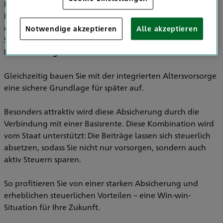
Die Arbeitskraft ist das wichtigste Kapital eines jeden
Menschen – und doch oft unzureichend abgesichert. Mit
der
HDI Berufsunfähigkeits-Zusatzversicherung
schützen
Notwendige akzeptieren
Alle akzeptieren
Sie sich zuverlässig gegen die
finanziellen Folgen einer
Berufsunfähigkeit.
Gleichzeitig bauen Sie mit der integrierten Altersvorsorge
eine sichere Grundlage für später auf.
Besonders attraktiv wird diese Absicherung durch die
Verbindung mit einer Basisrente. Diese Kombination wird
vom Staat unterstützt: Die Beiträge lassen sich steuerlich
absetzen, sodass Sie nicht nur vorsorgen, sondern auch
aktiv Steuern sparen.
So profitieren Sie von einer starken Absicherung und
erheblichen steuerlichen Vorteilen – eine Win-win-
Situation für Ihre Zukunft.