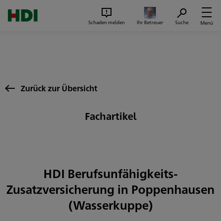
Zum Seiteninhalt springen
Suc
Schaden melden
Ihr Betreuer
Suche
Menü
Zurück zur Übersicht
Fachartikel
HDI Berufsunfähigkeits-
Zusatzversicherung in Poppenhausen
(Wasserkuppe)