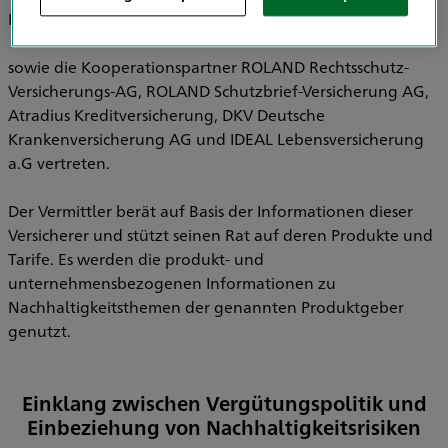
Pensionsfonds AG, HDI Pensionskasse AG
sowie die Kooperationspartner ROLAND Rechtsschutz-
Versicherungs-AG, ROLAND Schutzbrief-Versicherung AG,
Atradius Kreditversicherung, DKV Deutsche
Krankenversicherung AG und IDEAL Lebensversicherung
a.G vertreten.
Der Vermittler berät auf Basis der Informationen dieser
Versicherer und stützt seinen Rat auf deren Produkte und
Tarife. Es werden die produkt- und
unternehmensbezogenen Informationen zu
Nachhaltigkeitsthemen der genannten Produktgeber
genutzt.
Einklang zwischen Vergütungspolitik und
Einbeziehung von Nachhaltigkeitsrisiken