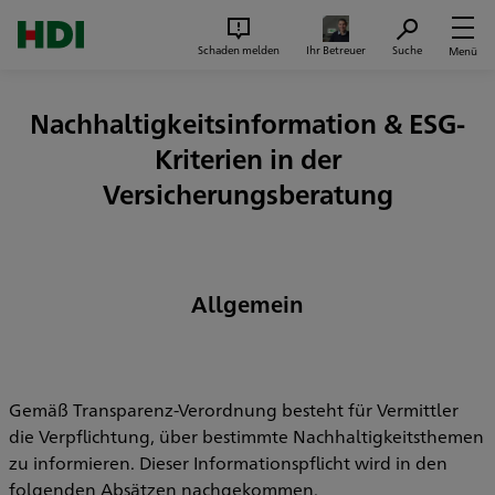
Zum Seiteninhalt springen
Suc
Schaden melden
Ihr Betreuer
Suche
Menü
Nachhaltigkeitsinformation & ESG-
Kriterien in der
Versicherungsberatung
Allgemein
Gemäß Transparenz-Verordnung besteht für Vermittler
die Verpflichtung, über bestimmte Nachhaltigkeitsthemen
zu informieren. Dieser Informationspflicht wird in den
folgenden Absätzen nachgekommen.