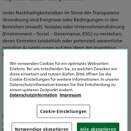
Unter Nachhaltigkeitsrisiken im Sinne der Transparenz-
Verordnung sind Ereignisse oder Bedingungen in den
Bereichen Umwelt, Soziales oder Unternehmensführung
(Environment – Social – Governance, ESG) zu verstehen,
deren Eintreten tatsächlich oder potenziell wesentliche
negative Auswirkungen auf den Wert der Investition
haben können.
Wir verwenden Cookies für ein optimales Webseiten-
Erlebnis. Bei uns entscheiden Sie, zu welchen Zwecken wir
diese einsetzen und nutzen dürfen. Bitte öffnen Sie die
Informationen zu Strategien zur
Cookie-Einstellungen für weitere Informationen. In unserer
Einbeziehung von Nachhaltigkeitsrisiken in
Datenschutzinformation können Sie Ihre Entscheidung zu
der Versicherungsberatung
einem späteren Zeitpunkt ändern.
Datenschutzinformation
Impressum
Cookie-Einstellungen
Im Bereich der Versicherungsvermittlung werden
ausschließlich die HDI Versicherung AG, HDI Global SE, HDI
Global Specialty SE, HDI Lebensversicherung AG, HDI
Notwendige akzeptieren
Alle akzeptieren