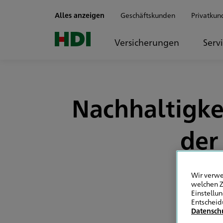
Zum Seiteninhalt springen
Alles anzeigen
Geschäftskunden
Privatkun
Versicherungen
Serv
Nachhaltigke
der
Wir verwe
welchen Z
Einstellu
Entscheid
Datensch