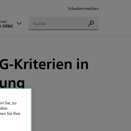
Schaden melden
Suchen
euer
Suchen
 Sittel
-Kriterien in
tung
n Sie, zu
okie-
en Sie Ihre