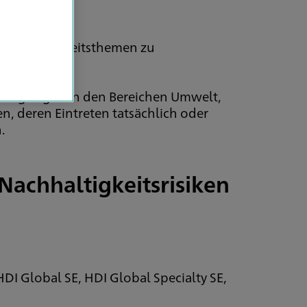
 Nachhaltigkeitsthemen zu
Bedingungen in den Bereichen Umwelt,
, deren Eintreten tatsächlich oder
.
Nachhaltigkeitsrisiken
g
DI Global SE, HDI Global Specialty SE,