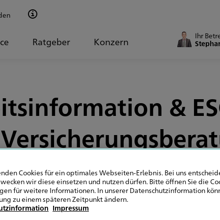
den
Ihr Betr
ice
Ratgeber
Konzern
Stephan
itsinformation & ESG
 Versicherungsbera
nden Cookies für ein optimales Webseiten-Erlebnis. Bei uns entscheide
wecken wir diese einsetzen und nutzen dürfen. Bitte öffnen Sie die Co
ngen für weitere Informationen. In unserer Datenschutzinformation könn
Allgemein
ung zu einem späteren Zeitpunkt ändern.
utzinformation
Impressum