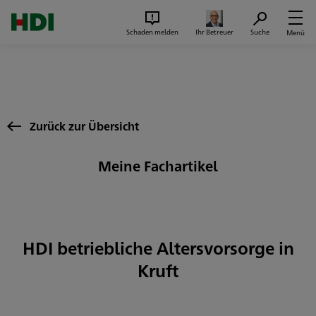
Zum Seiteninhalt springen
Suc
Schaden melden
Ihr Betreuer
Suche
Menü
Zurück zur Übersicht
Meine Fachartikel
HDI betriebliche Altersvorsorge in
Kruft