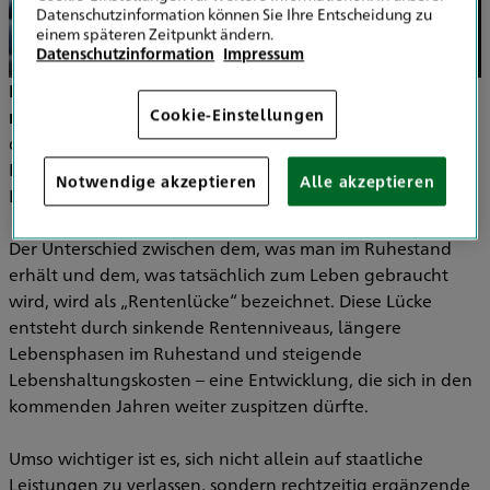
Datenschutzinformation können Sie Ihre Entscheidung zu
einem späteren Zeitpunkt ändern.
Datenschutzinformation
Impressum
Der Gedanke an die eigene Rente ist für viele Menschen
Cookie-Einstellungen
noch weit entfernt und doch betrifft er uns alle.
Denn
die Realität ist: Die gesetzliche Rente reicht in den meisten
Fällen längst nicht mehr aus, um den gewohnten
Notwendige akzeptieren
Alle akzeptieren
Lebensstandard im Alter aufrechtzuerhalten.
Der Unterschied zwischen dem, was man im Ruhestand
erhält und dem, was tatsächlich zum Leben gebraucht
wird, wird als „Rentenlücke“ bezeichnet. Diese Lücke
entsteht durch sinkende Rentenniveaus, längere
Lebensphasen im Ruhestand und steigende
Lebenshaltungskosten – eine Entwicklung, die sich in den
kommenden Jahren weiter zuspitzen dürfte.
Umso wichtiger ist es, sich nicht allein auf staatliche
Leistungen zu verlassen, sondern rechtzeitig ergänzende