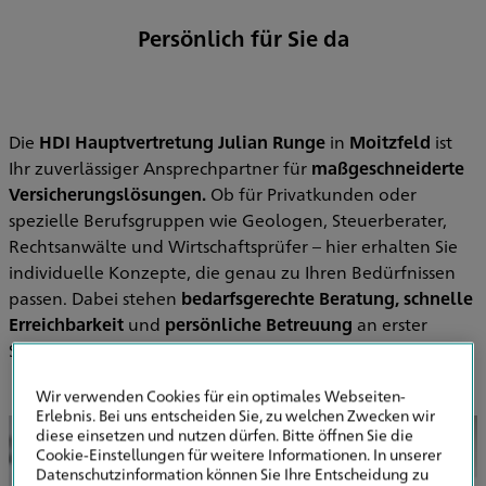
Persönlich für Sie da
Die
HDI Hauptvertretung Julian Runge
in
Moitzfeld
ist
Ihr zuverlässiger Ansprechpartner für
maßgeschneiderte
Versicherungslösungen.
Ob für Privatkunden oder
spezielle Berufsgruppen wie Geologen, Steuerberater,
Rechtsanwälte und Wirtschaftsprüfer – hier erhalten Sie
individuelle Konzepte, die genau zu Ihren Bedürfnissen
passen. Dabei stehen
bedarfsgerechte Beratung, schnelle
Erreichbarkeit
und
persönliche Betreuung
an erster
Stelle.
Wir verwenden Cookies für ein optimales Webseiten-
Erlebnis. Bei uns entscheiden Sie, zu welchen Zwecken wir
diese einsetzen und nutzen dürfen. Bitte öffnen Sie die
Cookie-Einstellungen für weitere Informationen. In unserer
Datenschutzinformation können Sie Ihre Entscheidung zu