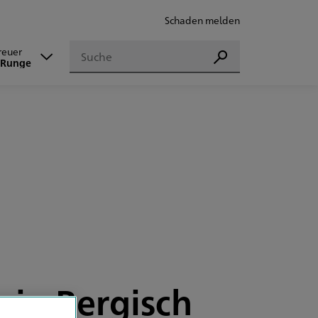
Schaden melden
Suchen
reuer
Suchen
 Runge
 in Bergisch