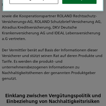
Pensionsfonds AG, HDI Pensionskasse AG
sowie die Kooperationspartner ROLAND Rechtsschutz-
Versicherungs-AG, ROLAND Schutzbrief-Versicherung AG,
Atradius Kreditversicherung, DKV Deutsche
Krankenversicherung AG und IDEAL Lebensversicherung
a.G vertreten.
Der Vermittler berät auf Basis der Informationen dieser
Versicherer und stützt seinen Rat auf deren Produkte und
Tarife. Es werden die produkt- und
unternehmensbezogenen Informationen zu
Nachhaltigkeitsthemen der genannten Produktgeber
genutzt.
Einklang zwischen Vergütungspolitik und
Einbeziehung von Nachhaltigkeitsrisiken