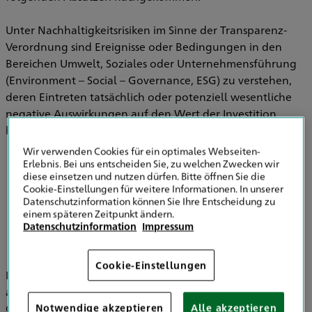
Unter Nachhaltigkeitsrisiken im Sinne der Transparenz-
Verordnung sind Ereignisse oder Bedingungen in den
Bereichen Umwelt, Soziales oder Unternehmensführung
(Environment – Social – Governance, ESG) zu verstehen,
deren Eintreten tatsächlich oder potenziell wesentliche
negative Auswirkungen auf den Wert der Investition
haben können.
Wir verwenden Cookies für ein optimales Webseiten-
Erlebnis. Bei uns entscheiden Sie, zu welchen Zwecken wir
diese einsetzen und nutzen dürfen. Bitte öffnen Sie die
Informationen zu Strategien zur
Cookie-Einstellungen für weitere Informationen. In unserer
Einbeziehung von Nachhaltigkeitsrisiken in
Datenschutzinformation können Sie Ihre Entscheidung zu
der Versicherungsberatung
einem späteren Zeitpunkt ändern.
Datenschutzinformation
Impressum
Cookie-Einstellungen
Im Bereich der Versicherungsvermittlung werden
ausschließlich die HDI Versicherung AG, HDI Global SE, HDI
Global Specialty SE, HDI Lebensversicherung AG, HDI
Notwendige akzeptieren
Alle akzeptieren