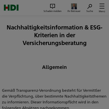
Zum Seiteninhalt springen
Suc
Schaden melden
Ihr Betreuer
Suche
Menü
Nachhaltigkeitsinformation & ESG-
Kriterien in der
Versicherungsberatung
Allgemein
Gemäß Transparenz-Verordnung besteht für Vermittler
die Verpflichtung, über bestimmte Nachhaltigkeitsthemen
zu informieren. Dieser Informationspflicht wird in den
folgenden Absätzen nachgekommen.