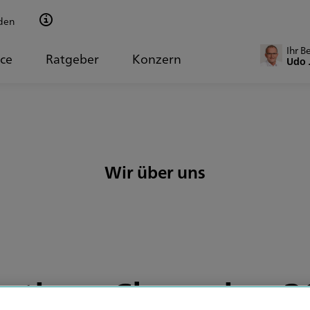
den
Ihr B
ice
Ratgeber
Konzern
Udo 
Wir über uns
ations-Champion 2