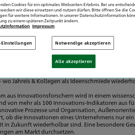
nden Cookies für ein optimales Webseiten-Erlebnis. Bei uns entscheide
wecken wir diese einsetzen und nutzen dürfen. Bitte öffnen Sie die Co
ngen für weitere Informationen. In unserer Datenschutzinformation könn
ung zu einem späteren Zeitpunkt ändern.
utzinformation
Impressum
 drei! Erfolg bei TOP 100
-Einstellungen
Notwendige akzeptieren
 Jahreis & Kollegen mit Firmensitz in Bayreuth, Nü
Alle akzeptieren
el als Auszeichnung für das innovativste mittelstä
sgezeichnete Innovationsarbeit zahlt sich somit aus –
– wo Jahreis & Kollegen als Ideenschmiede wiederh
 aus Innovationsforschern wird in einem wissensch
d von mehr als 100 Innovations-Indikatoren aus fü
nnovative Prozesse und Organisation, Außenorient
rt, ob die Innovationen eines Unternehmens nur ein
 in Zukunft wiederholbar sind. Eine besondere Gew
ungen am Markt durchsetzen.