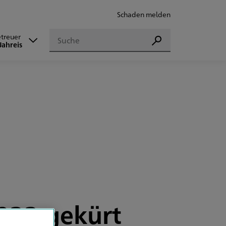
Schaden melden
Suchen
etreuer
Suchen
Jahreis
022 gekürt