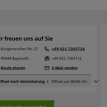
r freuen uns auf Sie
Bürgerreuther Str. 27
+49 921 7265710
95444 Bayreuth
+49 921 7265711
Route planen
E-Mail senden
ffnet nach Vereinbarung
ontag
Öffnet um 08:00 Uhr
08:00 - 17:00
ienstag
08:00 - 17:00
ittwoch
08:00 - 17:00
onnerstag
08:00 - 17:00
reitag
08:00 - 17:00
ntaktanfrage senden