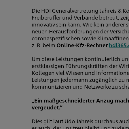
Die HDI Generalvertretung Jahreis & K
Freiberufler und Verbände betreut, z
innovativ sein kann. Wie kein anderer 
neuen Herausforderungen der Versicher
coronaspezifischen sowie klimaaffinen
z. B. beim
Online-Kfz-Rechner
hdi365.
Um diese Leistungen kontinuierlich und
erstklassigen Führungskräften der Wir
Kollegen viel Wissen und Informatione
Leistungen jedermann zugänglich zu ma
kommunizieren und Netzwerke zu scha
„Ein maßgeschneiderter Anzug macht 
vergeudet.“
Dies gilt laut Udo Jahreis durchaus au
es auch, der uns treu bleibt und zude