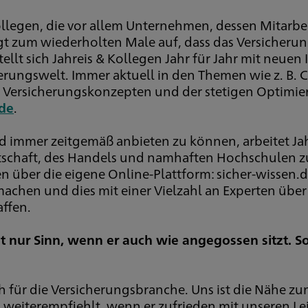
ollegen, die vor allem Unternehmen, dessen Mitarbe
eigt zum wiederholten Male auf, dass das Versiche
stellt sich Jahreis & Kollegen Jahr für Jahr mit neu
ungswelt. Immer aktuell in den Themen wie z. B. Cy
 Versicherungskonzepten und der stetigen Optimier
de
.
 immer zeitgemäß anbieten zu können, arbeitet Jahr
tschaft, des Handels und namhaften Hochschulen zu
n über die eigene Online-Plattform: sicher-wissen
chen und dies mit einer Vielzahl an Experten über
ffen.
nur Sinn, wenn er auch wie angegossen sitzt. Son
ch für die Versicherungsbranche. Uns ist die Nähe 
m weiterempfiehlt, wenn er zufrieden mit unseren Le