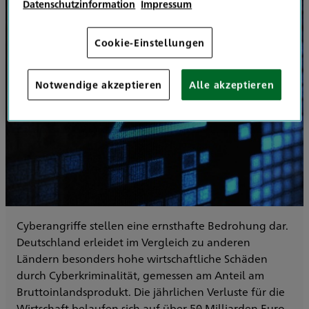
Datenschutzinformation
Impressum
Cookie-Einstellungen
Notwendige akzeptieren
Alle akzeptieren
Cyberangriffe stellen eine ernsthafte Bedrohung dar.
Deutschland erleidet im Vergleich zu anderen
Ländern besonders hohe wirtschaftliche Schäden
durch Cyberkriminalität, gemessen am Anteil am
Bruttoinlandsprodukt. Die jährlichen Verluste für die
Wirtschaft belaufen sich auf über 50 Milliarden Euro.