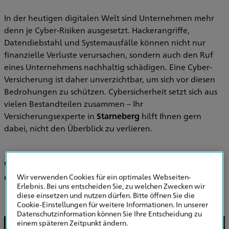
In der heutigen digitalen Welt sind Unternehmen mehr
denn je Cyber-Risiken ausgesetzt. Hackerangriffe,
Datendiebstahl und Systemausfälle können nicht nur
finanzielle Verluste verursachen, sondern auch den Ruf
eines Unternehmens nachhaltig schädigen. Eine Cyber-
Versicherung ist daher unverzichtbar, um sich vor diesen
Bedrohungen zu schützen. Cybersicherheit setzt sich aus
vielen Bestandteilen zusammen – Ihr
Versicherungsexperte in
Starneberg
hilft Ihnen gern
dabei, nicht den Überblick zu verlieren.
Warum benötigt mein Unternehmen eine
Cyber Versicherung?
Wir verwenden Cookies für ein optimales Webseiten-
Erlebnis. Bei uns entscheiden Sie, zu welchen Zwecken wir
diese einsetzen und nutzen dürfen. Bitte öffnen Sie die
Cookie-Einstellungen für weitere Informationen. In unserer
Datenschutzinformation können Sie Ihre Entscheidung zu
einem späteren Zeitpunkt ändern.