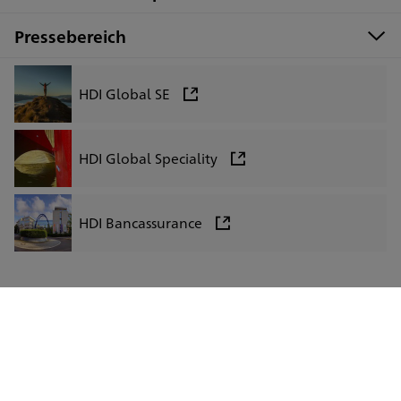
Pressebereich
HDI Global SE
HDI Global Speciality
HDI Bancassurance
LinkedIn
Facebook
Instagram
Xing
Impressum
Datenschutz